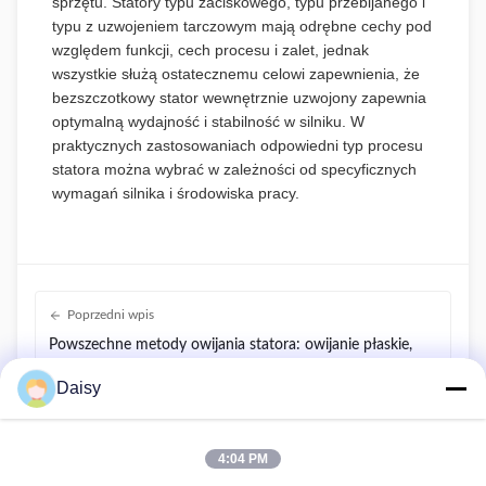
sprzętu. Statory typu zaciskowego, typu przebijanego i
typu z uzwojeniem tarczowym mają odrębne cechy pod
względem funkcji, cech procesu i zalet, jednak
wszystkie służą ostatecznemu celowi zapewnienia, że
bezszczotkowy stator wewnętrznie uzwojony zapewnia
optymalną wydajność i stabilność w silniku. W
praktycznych zastosowaniach odpowiedni typ procesu
statora można wybrać w zależności od specyficznych
wymagań silnika i środowiska pracy.
Poprzedni wpis
Powszechne metody owijania statora: owijanie płaskie,
igłowe i powietrzne
Daisy
Następny wpis
Inteligentna automatyczna linia produkcyjna owijania i
4:04 PM
wkładania statora