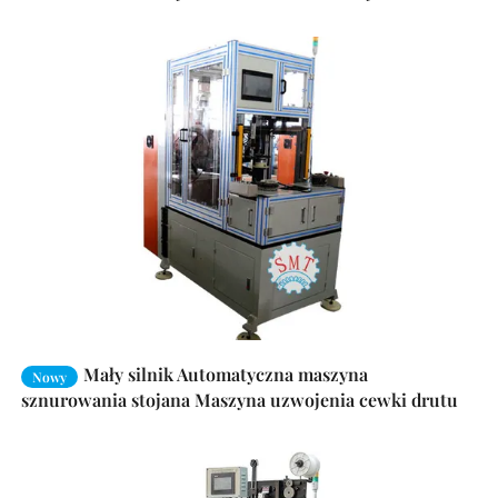
Mały silnik Automatyczna maszyna
Nowy
sznurowania stojana Maszyna uzwojenia cewki drutu
SMT - DB190