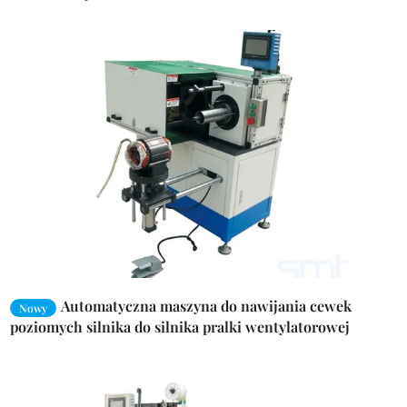
SMT
Automatyczna maszyna do nawijania cewek
Nowy
poziomych silnika do silnika pralki wentylatorowej