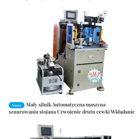
Mały silnik Automatyczna maszyna
Nowy
sznurowania stojana Uzwojenie drutu cewki Wkładanie
SMT - DB160