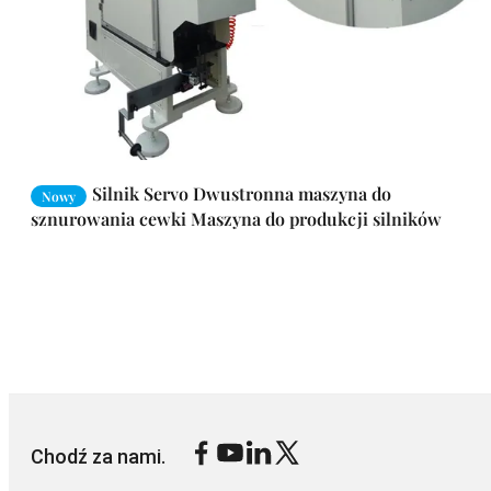
Silnik Servo Dwustronna maszyna do
Nowy
sznurowania cewki Maszyna do produkcji silników
Chodź za nami.