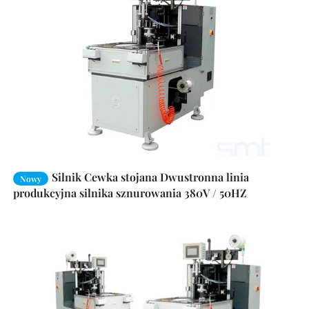
Silnik Cewka stojana Dwustronna linia
Nowy
produkcyjna silnika sznurowania 380V / 50HZ