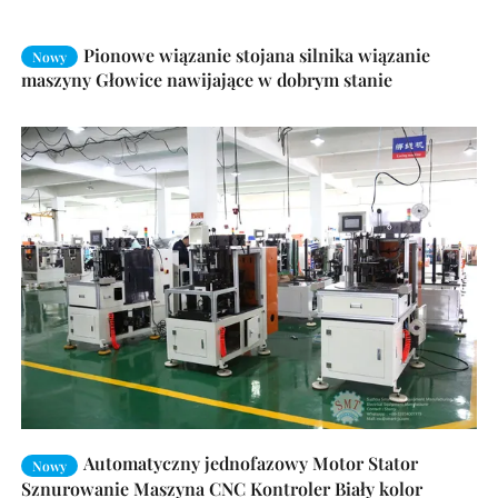
Pionowe wiązanie stojana silnika wiązanie
Nowy
maszyny Głowice nawijające w dobrym stanie
Automatyczny jednofazowy Motor Stator
Nowy
Sznurowanie Maszyna CNC Kontroler Biały kolor