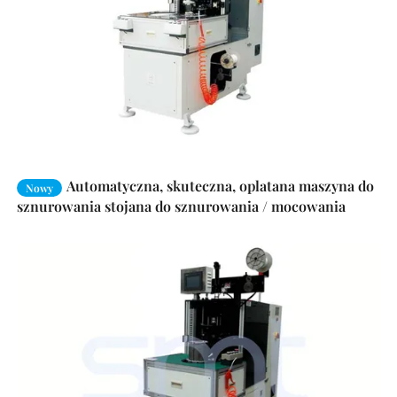
Automatyczna, skuteczna, oplatana maszyna do
Nowy
sznurowania stojana do sznurowania / mocowania
końcówek uzwojenia stojana