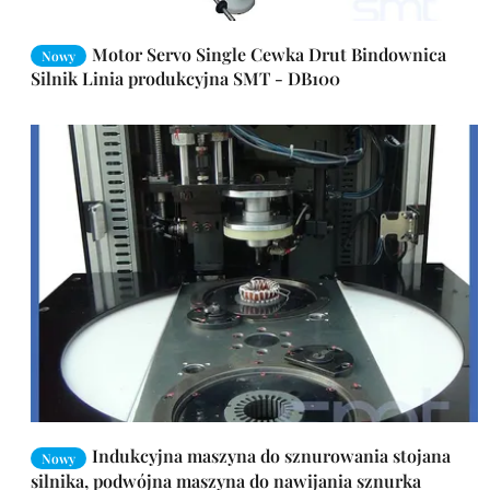
Motor Servo Single Cewka Drut Bindownica
Nowy
Silnik Linia produkcyjna SMT - DB100
Indukcyjna maszyna do sznurowania stojana
Nowy
silnika, podwójna maszyna do nawijania sznurka