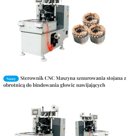
Sterownik CNC Maszyna sznurowania stojana z
Nowy
obrotnicą do bindowania głowic nawijających