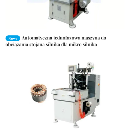
Automatyczna jednofazowa maszyna do
Nowy
obciążania stojana silnika dla mikro silnika
indukcyjnego