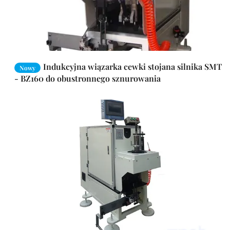
Indukcyjna wiązarka cewki stojana silnika SMT
Nowy
- BZ160 do obustronnego sznurowania