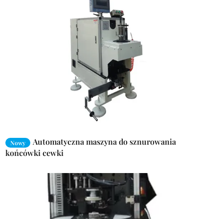
Automatyczna maszyna do sznurowania
Nowy
końcówki cewki