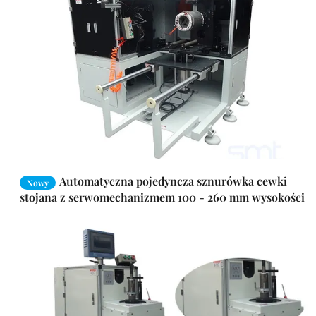
Automatyczna pojedyncza sznurówka cewki
Nowy
stojana z serwomechanizmem 100 - 260 mm wysokości
stosu