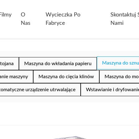
Filmy
O
Wycieczka Po
Skontaktuj 
Nas
Fabryce
Nami
Maszyna do sznu
tojana
Maszyna do wkładania papieru
anie maszyny
Maszyna do cięcia klinów
Maszyna do mon
omatyczne urządzenie utrwalające
Wstawianie i dryfowani