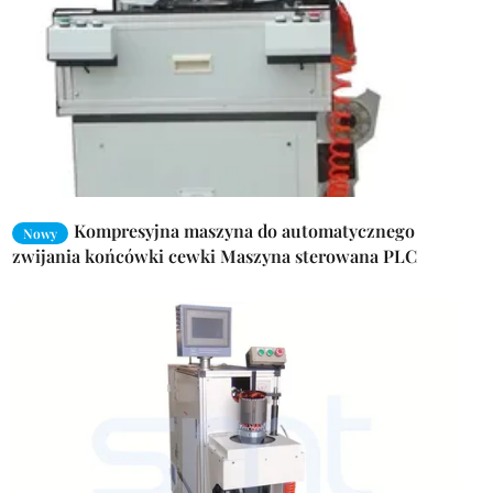
Kompresyjna maszyna do automatycznego
Nowy
zwijania końcówki cewki Maszyna sterowana PLC