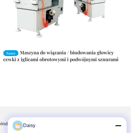
Maszyna do wiązania / bindowania głowicy
Nowy
cewki z iglicami obrotowymi i podwójnymi sznurami
winding.com
8613914006446
86-512-66316783-802
Daisy