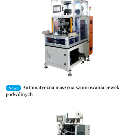
Automatyczna maszyna sznurowania cewek
Nowy
podwójnych