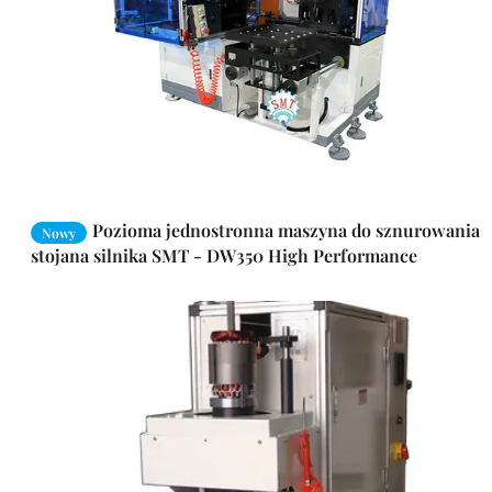
Pozioma jednostronna maszyna do sznurowania
Nowy
stojana silnika SMT - DW350 High Performance