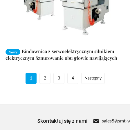
Bindownica z serwoelektrycznym silnikiem
Nowy
elektrycznym Sznurowanie obu głowic nawijających
razem
1
2
3
4
Następny
Skontaktuj się z nami
sales5@smt-