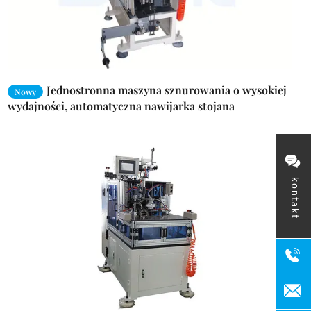
Jednostronna maszyna sznurowania o wysokiej
Nowy
wydajności, automatyczna nawijarka stojana
kontakt