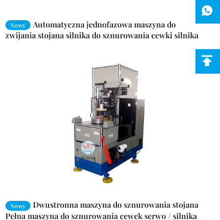
Automatyczna jednofazowa maszyna do
Nowy
zwijania stojana silnika do sznurowania cewki silnika
0.4MPa
Dwustronna maszyna do sznurowania stojana
Nowy
Pełna maszyna do sznurowania cewek serwo / silnika