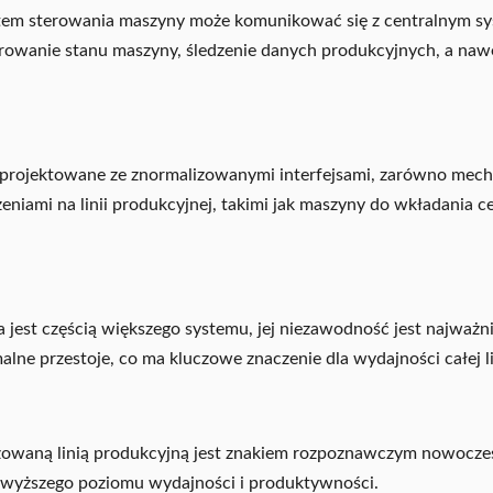
tem sterowania maszyny może komunikować się z centralnym sy
orowanie stanu maszyny, śledzenie danych produkcyjnych, a na
projektowane ze znormalizowanymi interfejsami, zarówno mechan
zeniami na linii produkcyjnej, takimi jak maszyny do wkładania
est częścią większego systemu, jej niezawodność jest najważni
lne przestoje, co ma kluczowe znaczenie dla wydajności całej li
yzowaną linią produkcyjną jest znakiem rozpoznawczym nowoczes
jwyższego poziomu wydajności i produktywności.