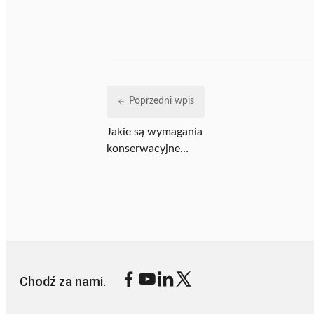
Poprzedni wpis
Jakie są wymagania
konserwacyjne
statorowej maszyny
owijającej?
Chodź za nami.