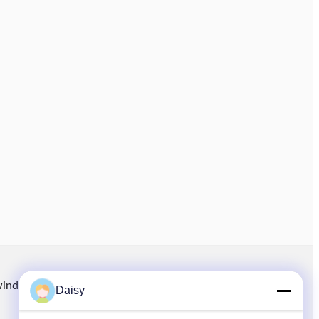
winding.com
8613914006446
86-512-66316783-802
Daisy