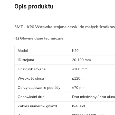
Opis produktu
SMT - K90 Wstawka stojana cewki do małych środkowy
(1) Główne dane techniczne
Model
K90
ID stojana
20-100 mm
Odstojnik stojana
≤160 mm
Wysokość stosu
≤120 mm
Oprzyrządowanie podróży
≤70 mm
Odpowiedni drut
Drut miedziany / drut alu
Zakres numerów gniazd
8-48slot