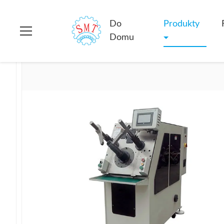
Do domu
>
produkty
>
Wstawianie uzwojenia stojana
>
Wirnik
Do
Produkty
Domu