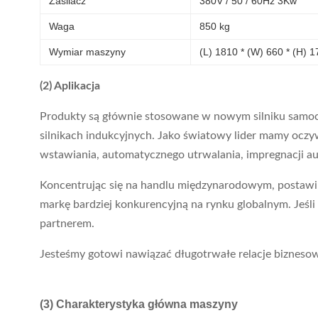
Zasilacz
380V / 50 / 60Hz 3Kw
Waga
850 kg
Wymiar maszyny
(L) 1810 * (W) 660 * (H)
(2) Aplikacja
Produkty są głównie stosowane w nowym silniku samochod
silnikach indukcyjnych. Jako światowy lider mamy oczyw
wstawiania, automatycznego utrwalania, impregnacji auto
Koncentrując się na handlu międzynarodowym, postawili
markę bardziej konkurencyjną na rynku globalnym. Je
partnerem.
Jesteśmy gotowi nawiązać długotrwałe relacje biznesowe
(3) Charakterystyka główna maszyny