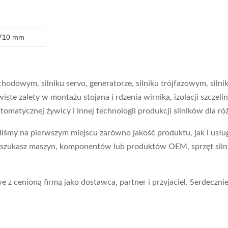
 1710 mm
owym, silniku servo, generatorze, silniku trójfazowym, silniku
iste zalety w montażu stojana i rdzenia wirnika, izolacji szcz
matycznej żywicy i innej technologii produkcji silników dla róż
śmy na pierwszym miejscu zarówno jakość produktu, jak i usług
śli szukasz maszyn, komponentów lub produktów OEM, sprzęt si
 z cenioną firmą jako dostawca, partner i przyjaciel. Serdeczni