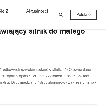
Się Z
Aktualności
Polski
wiający silnik do małego
środkowych uzwojeń stojanów silnika (1) Główne dane
 Odstojnik stojana ≤160 mm Wysokość stosu ≤120 mm
drut Drut miedziany / drut aluminiowy Zakres numerów