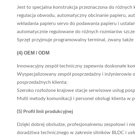
Jest to specjalna konstrukcja przeznaczona do różnych 
regulacja obwodu, automatyczny obcinanie papieru, au
wkładania papieru servo do podawania papieru i ustala
automatycznie regulowane do różnych rozmiarów szczeli
Sprzęt przyjmuje programowalny terminal, zwany także 
(4)
OEM / ODM
Innowacyjny zespół techniczny zapewnia doskonałe komp
Wyspecjalizowany zespół posprzedażny i inżynierowie o
posprzedażnych klienta;
Szeroko rozłożone krajowe stacje serwisowe usług pos
Multi metody komunikacji i personel obsługi klienta w
(5) Profil linii produkcyjnej
Dzięki dobrej obsłudze, profesjonalnemu zespołowi i ni
doradztwa technicznego w zakresie silników BLDC i usłu