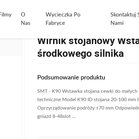
 Stojanowy Wstawiający Silnik Do Małego Środkowego Silnika
Filmy
O
Wycieczka Po
Skontaktuj 
Nas
Fabryce
Nami
Wirnik stojanowy Wsta
środkowego silnika
Podsumowanie produktu
SMT - K90 Wstawka stojana cewki do małych 
techniczne Model K90 ID stojana 20-100 mm
Oprzyrządowanie podróży ≤70 mm Odpowiedni 
gniazd 8-48slot ...