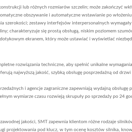
konstrukcji lub różnych rozmiarów szczelin; może zakończyć wkł
tomatyczne obszywanie i automatyczne wstawianie po włożeniu 
nia szerokości; zestawy interfejsów interpersonalnych wymagał
ny; charakteryzuje się prostą obsługą, niskim poziomem szumó
dotykowym ekranem, który może ustawiać i wyświetlać niezbędn
letne rozwiązania techniczne, aby spełnić unikalne wymagania 
ferują najwyższą jakość, szybką obsługę posprzedażną od drzwi
przedażnych i agencje zagraniczne zapewniają wydajną obsługę 
 pełnym wymiarze czasu rozwieją skrupuły po sprzedaży po 24 go
ezawodnej jakości, SMT zapewnia klientom różne rodzaje silnikó
gi projektowania pod klucz, w tym ocenę kosztów silnika, know-