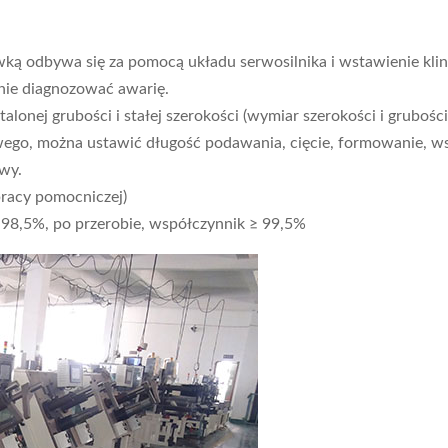
wką odbywa się za pomocą układu serwosilnika i wstawienie klina
nie diagnozować awarię.
talonej grubości i stałej szerokości (wymiar szerokości i grubości
ego, można ustawić długość podawania, cięcie, formowanie, ws
owy.
pracy pomocniczej)
 98,5%, po przerobie, współczynnik ≥ 99,5%