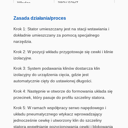
Władza
380V 50HZ
Zasada działania/proces
Ciśnienie
≥ 0,6Mpa
powietrza
Krok 1: Stator umieszczany jest na stacji wstawiania i
dokładnie umieszczany za pomocą specjalnego
narzędzia.
Waga
≈ 1200 kg
Krok 2: W pozycji wkładu przygotowuje się cewki i klinie
izolacyjne.
Wymiar
(L) 3350×(W) 820×(H) 1100
mm
Krok 3: System podawania klinów dostarcza klin
izolacyjny do urządzenia cięcia, gdzie jest
automatycznie cięty do ustawionej długości.
Krok 4: Następnie w otworze do formowania układa się
przecinek, który pasuje do profilu szczeliny statora.
Krok 5: W ramach współpracy serwo napędowego i
układu pneumatycznego wtykacz wprowadzający
jednocześnie cewkę i utworzony klin do szczeliny
statora,wypełnianie pozycjonowania cewki i blokowania