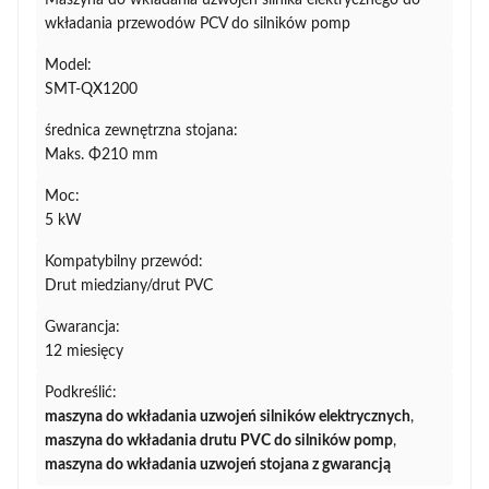
Maszyna do wkładania uzwojeń silnika elektrycznego do
wkładania przewodów PCV do silników pomp
Model:
SMT-QX1200
średnica zewnętrzna stojana:
Maks. Φ210 mm
Moc:
5 kW
Kompatybilny przewód:
Drut miedziany/drut PVC
Gwarancja:
12 miesięcy
Podkreślić:
maszyna do wkładania uzwojeń silników elektrycznych
,
maszyna do wkładania drutu PVC do silników pomp
,
maszyna do wkładania uzwojeń stojana z gwarancją