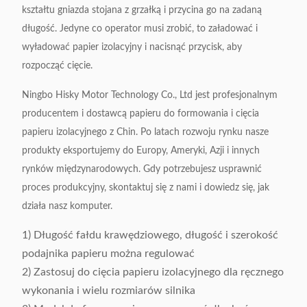
Prędkość cięcia
Około 130 sztuk na minutę
kształtu gniazda stojana z grzałką i przycina go na zadaną
długość.
Jedyne co operator musi zrobić, to załadować i
Dokładność składania i
wyładować papier izolacyjny i nacisnąć przycisk, aby
0,2 mm
cięcia
rozpocząć cięcie.
Zasilacz
220 V, 50/60 Hz, 0,5 kW
Ningbo Hisky Motor Technology Co., Ltd jest profesjonalnym
producentem i dostawcą papieru do formowania i cięcia
Ciężar maszyny
Około 210 kg
papieru izolacyjnego z Chin.
Po latach rozwoju rynku nasze
produkty eksportujemy do Europy, Ameryki, Azji i innych
Wymiar (dł x szer x
450 x 900 x 1200 mm
rynków międzynarodowych.
Gdy potrzebujesz usprawnić
wys)
proces produkcyjny, skontaktuj się z nami i dowiedz się, jak
działa nasz komputer.
1) Długość fałdu krawędziowego, długość i szerokość
podajnika papieru można regulować
2) Zastosuj do cięcia papieru izolacyjnego dla ręcznego
wykonania i wielu rozmiarów silnika