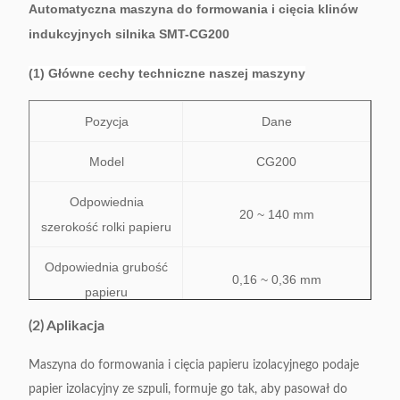
Automatyczna maszyna do formowania i cięcia klinów
indukcyjnych silnika SMT-CG200
(1) Główne cechy techniczne naszej maszyny
Pozycja
Dane
Model
CG200
Odpowiednia
20 ~ 140 mm
szerokość rolki papieru
Odpowiednia grubość
0,16 ~ 0,36 mm
papieru
(2) Aplikacja
Długość karmienia
9 ~ 200 mm
Maszyna do formowania i cięcia papieru izolacyjnego podaje
Szerokość składania
2 ~ 5mm, regulowany
papier izolacyjny ze szpuli, formuje go tak, aby pasował do