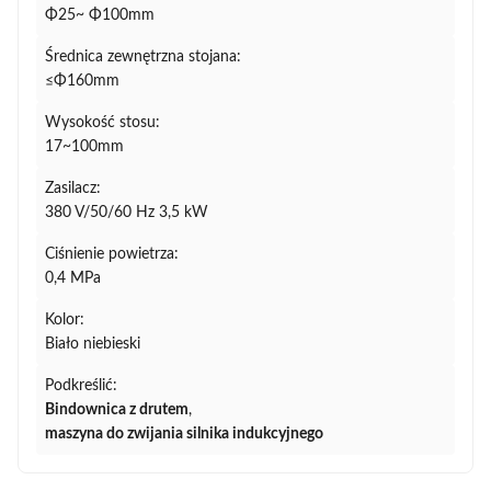
Φ25~ Φ100mm
Średnica zewnętrzna stojana:
≤Φ160mm
Wysokość stosu:
17~100mm
Zasilacz:
380 V/50/60 Hz 3,5 kW
Ciśnienie powietrza:
0,4 MPa
Kolor:
Biało niebieski
Podkreślić:
Bindownica z drutem
,
maszyna do zwijania silnika indukcyjnego