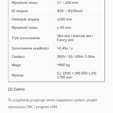
Wysokość stosu
17 ~ 100 mm
ID stojana
Φ25 ~ Φ100mm
Odstojnik stojana
≤160 mm
Wysokość zwisu
≤ 40 mm
Slot-slot / Interval slot /
Tryb sznurowania
Fancy slot
Sznurowanie prędkości
≈0,45s / s
Zasilacz
380V / 50 / 60Hz 3.5Kw
Waga
≈800 kg
(L) 1500 × (W) 650 x (H)
Wymiar
1700 mm
(2) Zaleta
To urządzenie przyjmuje serwo napędzany system, projekt
sterowania CNC i program HIM.