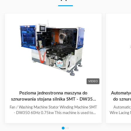
VIDEO
Pozioma jednostronna maszyna do
Automatyc
sznurowania stojana silnika SMT - DW350
do sznur
High Performance
mocowan
Fan / Washing Machine Stator Winding Machine SMT
Automatic
- DW350 60Hz 0.75kw This machine is used to
Wire Lacing 
inserting coil and wedge into stator. And it can insert
of The stat
coil and wedge simultaneously. This HMI can set all
Machine a
the necessary data. With easy and convenient tooling
button to 