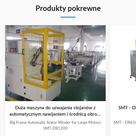
Produkty pokrewne
Duża maszyna do uzwajania stojanów z
SMT - DR
automatycznym nawijaniem i średnicą obrotu
≤900 mm dla dużych silników
Big Frame Automatic Stator Winder for Large Motors
SMT - DR650
SMT-DR1200