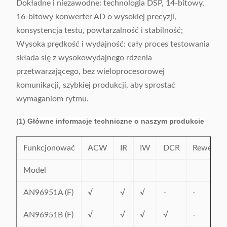
Dokładne i niezawodne: technologia DSP, 14-bitowy,
16-bitowy konwerter AD o wysokiej precyzji,
konsystencja testu, powtarzalność i stabilność;
Wysoka prędkość i wydajność: cały proces testowania
składa się z wysokowydajnego rdzenia
przetwarzającego, bez wieloprocesorowej
komunikacji, szybkiej produkcji, aby sprostać
wymaganiom rytmu.
(1) Główne informacje techniczne o naszym produkcie
Funkcjonować
ACW
IR
IW
DCR
Rewers
Model
AN96951A (F)
√
√
√
-
-
AN96951B (F)
√
√
√
√
-