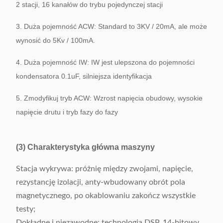
2 stacji, 16 kanałów do trybu pojedynczej stacji
3. Duża pojemność ACW: Standard to 3KV / 20mA, ale może
wynosić do 5Kv / 100mA.
4. Duża pojemność IW: IW jest ulepszona do pojemności
kondensatora 0.1uF, silniejsza identyfikacja
5. Zmodyfikuj tryb ACW: Wzrost napięcia obudowy, wysokie
napięcie drutu i tryb fazy do fazy
(3) Charakterystyka główna maszyny
Stacja wykrywa: próżnię między zwojami, napięcie,
rezystancję izolacji, anty-wbudowany obrót pola
magnetycznego, po okablowaniu zakończ wszystkie
testy;
Dokładne i niezawodne: technologia DSP, 14-bitowy,