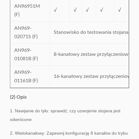
AN96951M
√
√
√
√
√
(F)
AN969-
Stanowisko do testowania stojana
02071S (F)
AN969-
8-kanałowy zestaw przyłączeniowy
01081B (F)
AN969-
16-kanałowy zestaw przyłączeniowy
01161B (F)
(2) Opis
1. Nawijanie do tyłu: sprawdź, czy uzwojenie stojana jest
odwrócone
2. Wielokanałowy: Zapewnij konfigurację 8 kanałów do trybu