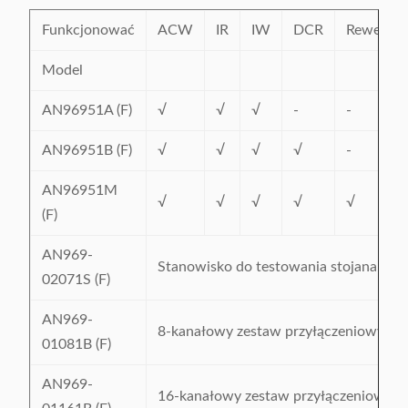
Funkcjonować
ACW
IR
IW
DCR
Rewers
Model
AN96951A (F)
√
√
√
-
-
AN96951B (F)
√
√
√
√
-
AN96951M
√
√
√
√
√
(F)
AN969-
Stanowisko do testowania stojana
02071S (F)
AN969-
8-kanałowy zestaw przyłączeniowy
01081B (F)
AN969-
16-kanałowy zestaw przyłączeniowy