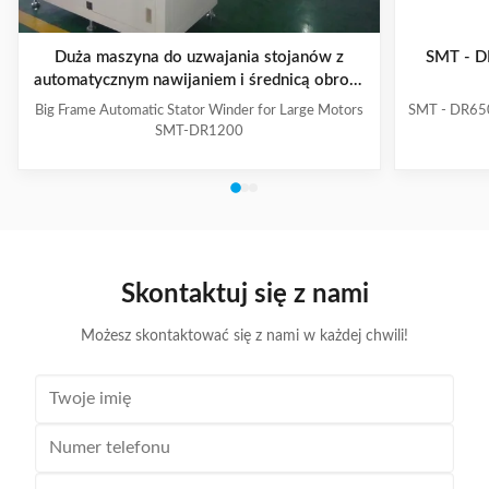
Duża maszyna do uzwajania stojanów z
SMT - DR
automatycznym nawijaniem i średnicą obrotu
≤900 mm dla dużych silników
Big Frame Automatic Stator Winder for Large Motors
SMT - DR650
SMT-DR1200
Skontaktuj się z nami
Możesz skontaktować się z nami w każdej chwili!