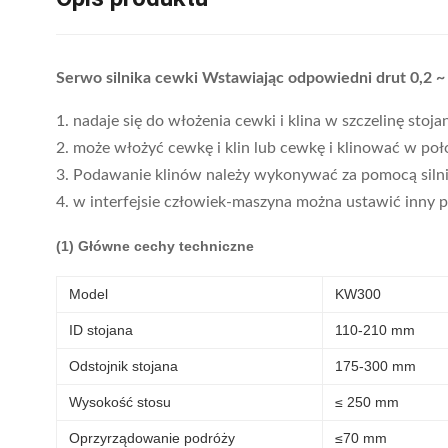
Serwo silnika cewki Wstawiając odpowiedni drut 0,2
1. nadaje się do włożenia cewki i klina w szczelinę sto
2. może włożyć cewkę i klin lub cewkę i klinować w poło
3. Podawanie klinów należy wykonywać za pomocą silni
4. w interfejsie człowiek-maszyna można ustawić inny p
(1) Główne cechy techniczne
Model
KW300
ID stojana
110-210 mm
Odstojnik stojana
175-300 mm
Wysokość stosu
≤ 250 mm
Oprzyrządowanie podróży
≤70 mm