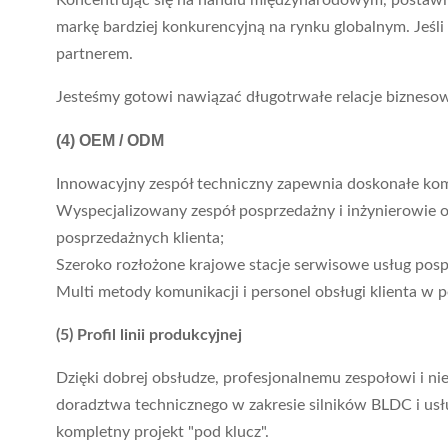
Koncentrując się na handlu międzynarodowym, postawili
markę bardziej konkurencyjną na rynku globalnym. Je
partnerem.
Jesteśmy gotowi nawiązać długotrwałe relacje biznesowe
(4)
OEM / ODM
Innowacyjny zespół techniczny zapewnia doskonałe komp
Wyspecjalizowany zespół posprzedażny i inżynierowie o
posprzedażnych klienta;
Szeroko rozłożone krajowe stacje serwisowe usług pos
Multi metody komunikacji i personel obsługi klienta w
(5) Profil linii produkcyjnej
Dzięki dobrej obsłudze, profesjonalnemu zespołowi i ni
doradztwa technicznego w zakresie silników BLDC i usłu
kompletny projekt "pod klucz".