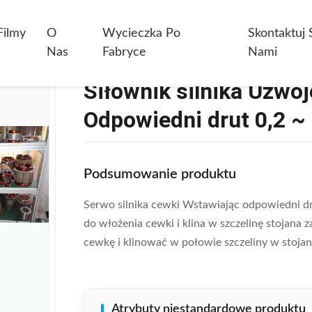
nik Silnika Uzwojenie Stojana Wstawianie Odpowiedni Drut 0,2 ~ 1,2 M
Filmy
O
Wycieczka Po
Skontaktuj 
Nas
Fabryce
Nami
Siłownik silnika Uzwo
Odpowiedni drut 0,2 
Podsumowanie produktu
Serwo silnika cewki Wstawiając odpowiedni dr
do włożenia cewki i klina w szczelinę stojana 
cewkę i klinować w połowie szczeliny w stoja
Atrybuty niestandardowe produktu