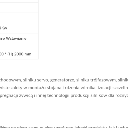
 4Kw
ire Wstawianie
000 * (H) 2000 mm
owym, silniku servo, generatorze, silniku trójfazowym, silniku
iste zalety w montażu stojana i rdzenia wirnika, izolacji szcz
gnacji żywicą i innej technologii produkcji silników dla różnyc