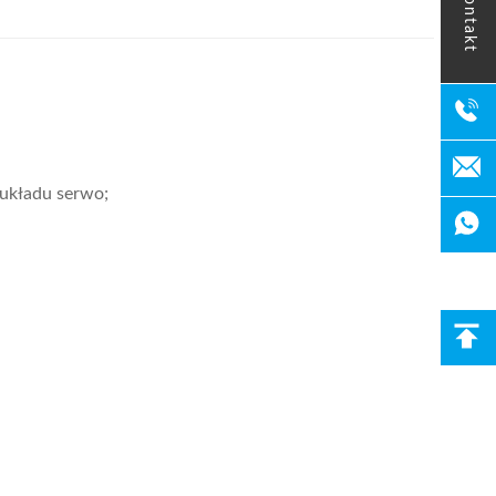
kontakt
 układu serwo;