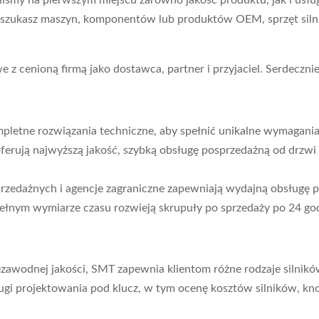
śmy na pierwszym miejscu zarówno jakość produktu, jak i usług
śli szukasz maszyn, komponentów lub produktów OEM, sprzęt si
 z cenioną firmą jako dostawca, partner i przyjaciel. Serdeczni
letne rozwiązania techniczne, aby spełnić unikalne wymagania 
ferują najwyższą jakość, szybką obsługę posprzedażną od drzwi
przedażnych i agencje zagraniczne zapewniają wydajną obsługę 
 pełnym wymiarze czasu rozwieją skrupuły po sprzedaży po 24 go
ezawodnej jakości, SMT zapewnia klientom różne rodzaje silnikó
gi projektowania pod klucz, w tym ocenę kosztów silników, kno