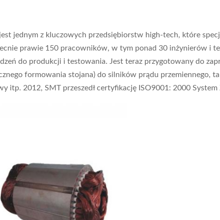
t jednym z kluczowych przedsiębiorstw high-tech, które specjal
becnie prawie 150 pracowników, w tym ponad 30 inżynierów i t
ń do produkcji i testowania. Jest teraz przygotowany do zapr
znego formowania stojana) do silników prądu przemiennego, takic
wy itp. 2012, SMT przeszedł certyfikację ISO9001: 2000 System 