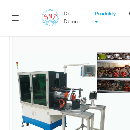
Do domu
>
produkty
>
Wstawianie uzwojenia stojana
>
Siłow
Do
Produkty
Domu