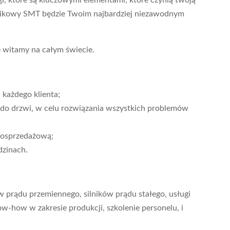
i, które są kluczowymi elementami, które czynią twoją
lnikowy SMT będzie Twoim najbardziej niezawodnym
e witamy na całym świecie.
każdego klienta;
 do drzwi, w celu rozwiązania wszystkich problemów
posprzedażową;
dzinach.
w prądu przemiennego, silników prądu stałego, usługi
w-how w zakresie produkcji, szkolenie personelu, i