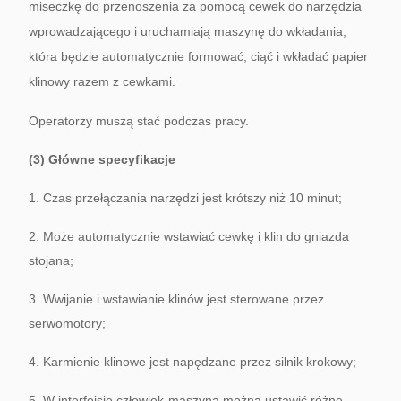
miseczkę do przenoszenia za pomocą cewek do narzędzia
wprowadzającego i uruchamiają maszynę do wkładania,
która będzie automatycznie formować, ciąć i wkładać papier
klinowy razem z cewkami.
Operatorzy muszą stać podczas pracy.
(3) Główne specyfikacje
1. Czas przełączania narzędzi jest krótszy niż 10 minut;
2. Może automatycznie wstawiać cewkę i klin do gniazda
stojana;
3. Wwijanie i wstawianie klinów jest sterowane przez
serwomotory;
4. Karmienie klinowe jest napędzane przez silnik krokowy;
5. W interfejsie człowiek-maszyna można ustawić różne