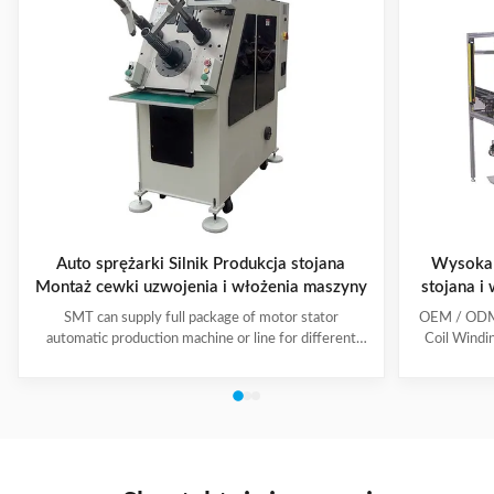
Auto sprężarki Silnik Produkcja stojana
Wysoka 
Montaż cewki uzwojenia i włożenia maszyny
stojana i
SMT can supply full package of motor stator
OEM / ODM C
automatic production machine or line for different
Coil Windi
motor types, like BLDC, pump motor, car motor,
this coil 
induction motor, 3 phase motor ect. This stator
Insert the 
production line including paper inserting machine, coil
according to
winding machine, coil winding inserting machine,
tooling Set
lacing machine, forming machine and testing machine.
then selec
This automatic stator production line including paper
Machine will
inserting machine, coil winding machine, coil winding
the stator. 