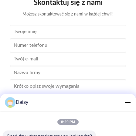
Skontaktuj się z nami
inserting machine,
Możesz skontaktować się z nami w każdej chwili!
Daisy
8:29 PM
Wysłać