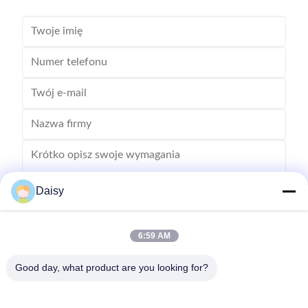
Daisy
6:59 AM
Wysłać
Good day, what product are you looking for?