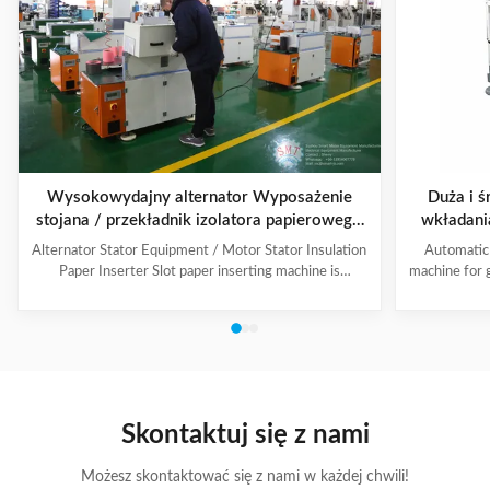
Wysokowydajny alternator Wyposażenie
Duża i 
stojana / przekładnik izolatora papierowego
wkładania
stojana silnika
Alternator Stator Equipment / Motor Stator Insulation
Automatic 
Paper Inserter Slot paper inserting machine is
machine for 
specially designed for automatically inserting
No.: CW300 
insulation papers into stator slots. All the actions such
motors. 3. T
as paper feeding, forming, folding, inserting and stator
fast speed, 
rotating are automatic. Range of application: industrial
easy for di
motors, air conditioner motors, washer motors,
changing too
electrical fan motors, pump motors and so on. (1) Main
pump motor, 
Technical Data Model C100 Core Length 10-90mm
exclusiv
Skontaktuj się z nami
Stator I.D
Możesz skontaktować się z nami w każdej chwili!