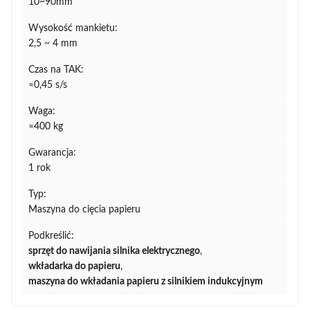
10~90mm
Wysokość mankietu:
2,5 ~ 4 mm
Czas na TAK:
≈0,45 s/s
Waga:
≈400 kg
Gwarancja:
1 rok
Typ:
Maszyna do cięcia papieru
Podkreślić:
sprzęt do nawijania silnika elektrycznego
,
wkładarka do papieru
,
maszyna do wkładania papieru z silnikiem indukcyjnym