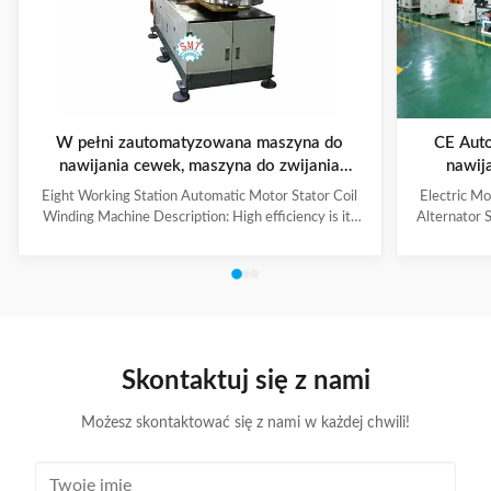
W pełni zautomatyzowana maszyna do
CE Aut
nawijania cewek, maszyna do zwijania
nawij
stojana silnika napędowego samochodu
Eight Working Station Automatic Motor Stator Coil
Electric M
Winding Machine Description: High efficiency is its
Alternator 
feature, with four winding heads and eight operation
each machin
stations. The machine automatically put the coil into
vertical wind
transfer former orderly, especially suitable for high
be chang
production capacity requirement, high slot filling rate,
turntable i
small slot opening stator coil winding. Winding mode,
system to r
such as auto skip, auto cutting and auto indexing could
three wires 
be completed at a time successively, parameter
controlle
Skontaktuj się z nami
Możesz skontaktować się z nami w każdej chwili!