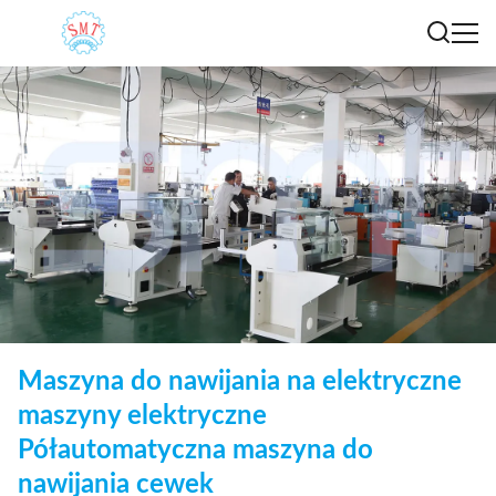
Maszyna do nawijania na elektryczne
maszyny elektryczne
Półautomatyczna maszyna do
nawijania cewek