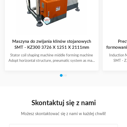
Maszyna do zwijania klinów stojanowych
Prec
SMT - KZ300 3726 X 1251 X 2111mm
formowanie
Stator coil shaping machine middle forming machine
Induction 
Adopt horizontal structure, pneumatic system as main
SMT - ZJ
power; stator with same slot width and internal
production.
diameter can share one tooling, stroke of both ends of
maintenanc
expanding blades is synchronous, no need two times
free & long-
expending, and expending blade stroke can be
and PLC. Goo
adjusted as per requirement; footswitch controls
various stat
on/off, easy operation, and no damage to wedge,
your produ
insulation paper and coil, wedge is still at right position
Stator Wind
Skontaktuj się z nami
after expending. (1)
Możesz skontaktować się z nami w każdej chwili!