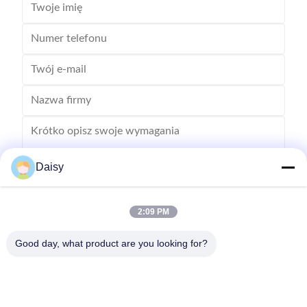
Daisy
2:09 PM
Wysłać
Good day, what product are you looking for?
Nie, nie, nie.123, Qiangyuan West Road, strefa rozwoju Nanxun,