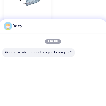
Automatyczna
Nowy
Daisy
maszyna do nawijania
cewek / maszyna do
nawijania drutu do różnego
rodzaju stojanów silników
1:09 PM
1
2
3
4
5
Następny
Good day, what product are you looking for?
Nie, nie, nie.123, Qiangyuan West Road, strefa rozwoju Nanxun,
miasto Huzhou, prowincja Zhejiang, Chiny
teren: 86-512-66316783-802
E-mail: sales5@smt-winding.com