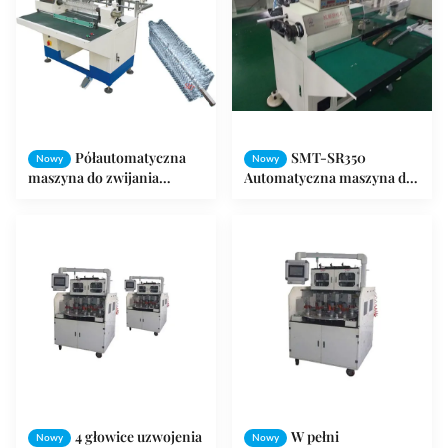
Półautomatyczna
SMT-SR350
Nowy
Nowy
maszyna do zwijania
Automatyczna maszyna do
stojana / nawijarka z
nawijania stojana cewki
wentylatorem sufitowym
silnika wyposażona w
mechaniczną pneumatykę
4 głowice uzwojenia
W pełni
Nowy
Nowy