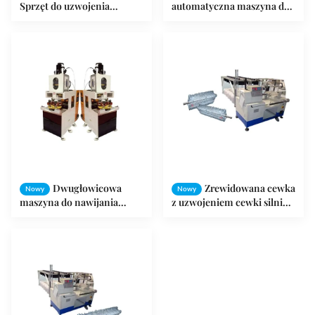
Sprzęt do uzwojenia
automatyczna maszyna do
stojana do 3-fazowej
nawijania cewki stojana do
produkcji silników
normalnego silnika pralki
Dwugłowicowa
Zrewidowana cewka
Nowy
Nowy
maszyna do nawijania
z uzwojeniem cewki silnika
silnika elektrycznego
prądu przemiennego /
Automatycznie zwijanie
zwijarka drutowa z
drutów miedzianych
kontrolą ISO / BV / SGS