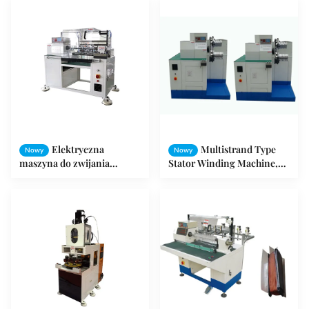
Assembly
wentylatora stołowego
Elektryczna
Multistrand Type
Nowy
Nowy
maszyna do zwijania
Stator Winding Machine,
stojana silnika, podwójna
elektryczny drut w pełni
stacja uzwojenia silnika
automatyczny nawijarka