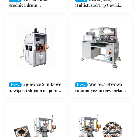
Średnica drutu
Multistrand Typ Cewki
Wyposażenie do uzwojenia
Uzwojenie Maszyna /
silnika Automatyczna fala
Samochód Motor Stator
cewki stojana
Winder
2 głowice Silnikowe
Wielowarstwowa
Nowy
Nowy
nawijarki stojana na pompę
automatyczna nawijarka
≤ 3000r / min ISO9001 /
cewek do silnika z
SGS
mikropompami