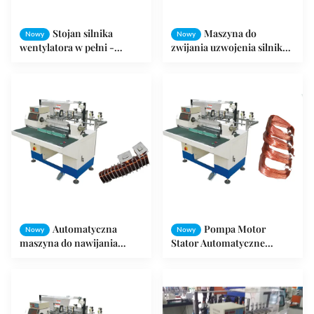
Stojan silnika
Maszyna do
Nowy
Nowy
wentylatora w pełni -
zwijania uzwojenia silnika z
automatyczny nawijanie
drutem miedzianym do
uzwojenia stojana Maszyna
sprzętu gospodarstwa
nawijanie uzwojenia cewki
domowego, sprzęt do
czyszczenia
Automatyczna
Pompa Motor
Nowy
Nowy
maszyna do nawijania
Stator Automatyczne
drutu elektrodowego SMT-
uzwojenie cewki uzwojenia
R160 1 - 8 szt. Głowica
z 1-letnią gwarancją
nawijająca