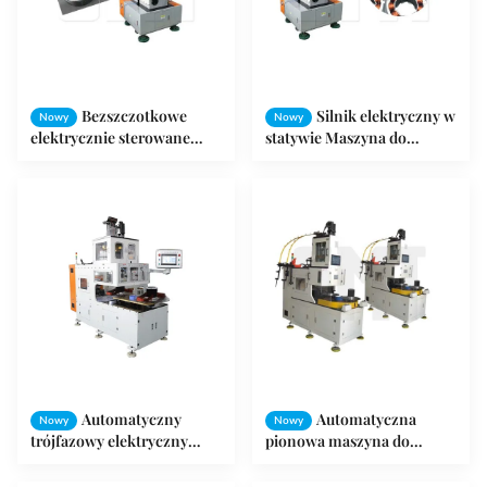
Bezszczotkowe
Silnik elektryczny w
Nowy
Nowy
elektrycznie sterowane
statywie Maszyna do
uzwojenie stojana silnika za
nawijania stojana statora
pomocą drutu
igielnego z ochroną drutu
Automatyczny
Automatyczna
Nowy
Nowy
trójfazowy elektryczny
pionowa maszyna do
silnik cewki uzwojenia
zwijania stojana do
silnika Motor Stator
produkcji uzwojenia silnika