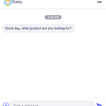
Daisy
elektryczny / precyzyjny
maszyna do formowania i
automatyczny odrzut
cięcia papieru ze stojanem
wirnika silnika
do cięcia papieru SMT-
CG200
3:42 AM
1
2
3
Następny
Good day, what product are you looking for?
Nie, nie, nie.123, Qiangyuan West Road, strefa rozwoju Nanxun,
miasto Huzhou, prowincja Zhejiang, Chiny
teren: 86-512-66316783-802
E-mail: sales5@smt-winding.com
Do Domu
Produkty
Filmy
O Nas
Wycieczka Po Fabryce
Kontrola Jakości
Skontaktuj Się Z Nami
Nowości
© 2016-2026 SMT Intelligent Device Manufacturing (Zhejiang) Co., Ltd..
Wszystkie prawa zastrzeżone.
Polityka prywatności