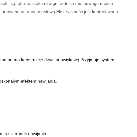
 skok i kąt obrotu skoku dźwigni widelca muchowego można
portowaną ochroną akrylową.Elektryczność jest kontrolowana
amofon ma konstrukcję dwustanowiskową.Przyjmuje system
doskonałym efektem nawijania.
ia i kierunek nawijania.