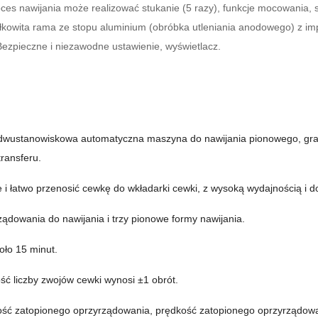
ces nawijania może realizować stukanie (5 razy), funkcje mocowania,
łkowita rama ze stopu aluminium (obróbka utleniania anodowego) z im
.Bezpieczne i niezawodne ustawienie, wyświetlacz.
 dwustanowiskowa automatyczna maszyna do nawijania pionowego, gr
ransferu.
 i łatwo przenosić cewkę do wkładarki cewki, z wysoką wydajnością i 
ądowania do nawijania i trzy pionowe formy nawijania.
oło 15 minut.
ć liczby zwojów cewki wynosi ±1 obrót.
ość zatopionego oprzyrządowania, prędkość zatopionego oprzyrządowan