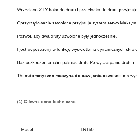
Wrzeciono X i Y haka do drutu i przecinaka do drutu przyjm
Oprzyrządowanie zatopione przyjmuje system serwo.Maksyma
Pozwól, aby dwa druty uzwojone były jednocześnie.
I jest wyposażony w funkcję wyświetlania dynamicznych skrętów
Bez uszkodzeń emalii i pęknięć drutu.Po wyczerpaniu drutu 
The
automatyczna maszyna do nawijania cewek
nie ma wyr
(1) Główne dane techniczne
Model
LR150