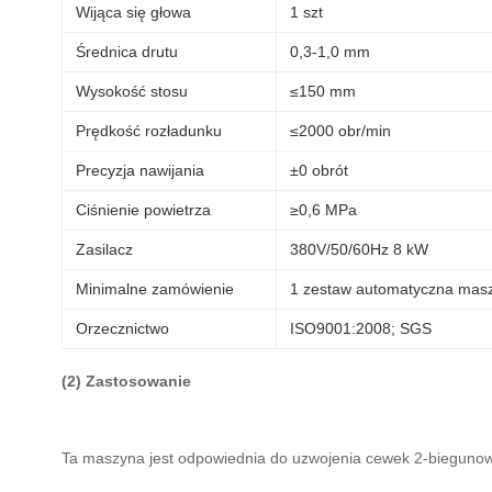
Wijąca się głowa
1 szt
Średnica drutu
0,3-1,0 mm
Wysokość stosu
≤150 mm
Prędkość rozładunku
≤2000 obr/min
Precyzja nawijania
±0 obrót
Ciśnienie powietrza
≥0,6 MPa
Zasilacz
380V/50/60Hz 8 kW
Minimalne zamówienie
1 zestaw automatyczna masz
Orzecznictwo
ISO9001:2008; SGS
(2) Zastosowanie
Ta maszyna jest odpowiednia do uzwojenia cewek 2-biegunow