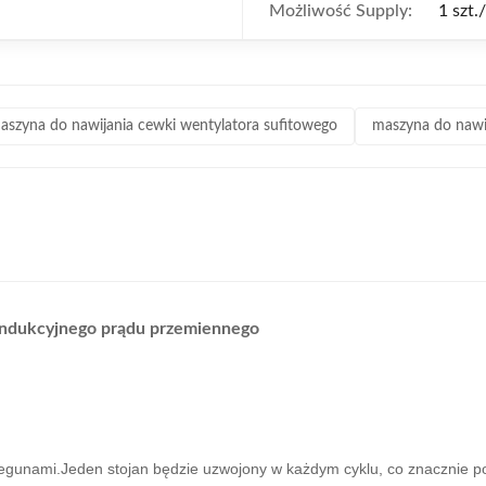
Możliwość Supply:
1 szt.
aszyna do nawijania cewki wentylatora sufitowego
maszyna do nawi
 indukcyjnego prądu przemiennego
iegunami.Jeden stojan będzie uzwojony w każdym cyklu, co znacznie p