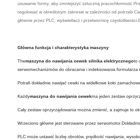
usuwanie formy, aby zmniejszyć sztuczną pracochłonność.Pro
regulować w określonym zakresie w zależności od potrzeb.Ca
głównie przez PLC, wyświetlacz i przetwornicę częstotliwości
Główna funkcja i charakterystyka maszyny
The
maszyna do nawijania cewek silnika elektrycznego
to
serwomechanizmów do obracania i indeksowania formularza t
Potrafi dokładnie nawijać cewki na widełkowe koło zamachowe
Każdy
maszyna do nawijania cewek
ma jeden zestaw oprzyrz
Cały zestaw oprzyrządowania można zmienić, a zajmuje to ok
Wrzeciono główne jest sterowane przez serwomotor.Dokładnoś
PLC może ustawić liczbę obrotów, prędkość nawijania, wysok