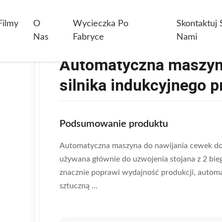
yczna Maszyna Do Nawijania Cewek Do Silnika Indukcyjnego Prądu Pr
Filmy
O
Wycieczka Po
Skontaktuj 
Nas
Fabryce
Nami
Automatyczna maszyna
silnika indukcyjnego 
Podsumowanie produktu
Automatyczna maszyna do nawijania cewek do 
używana głównie do uzwojenia stojana z 2 bie
znacznie poprawi wydajność produkcji, automa
sztuczną ...