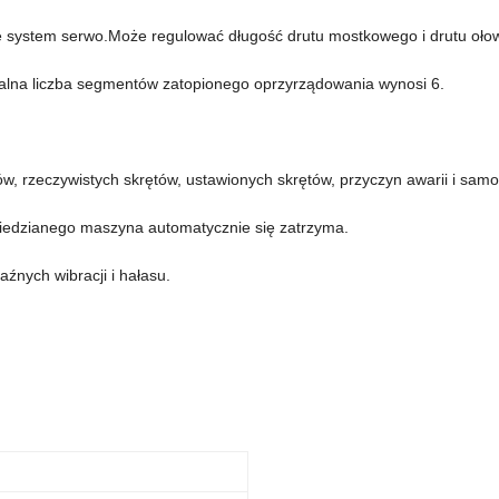
uje system serwo.Może regulować długość drutu mostkowego i drutu oło
lna liczba segmentów zatopionego oprzyrządowania wynosi 6.
, rzeczywistych skrętów, ustawionych skrętów, przyczyn awarii i samok
miedzianego maszyna automatycznie się zatrzyma.
aźnych wibracji i hałasu.