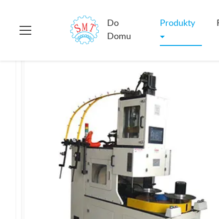
Do domu
>
produkty
>
Maszyna do zwijania stojana
>
Automat
Do
Produkty
Domu