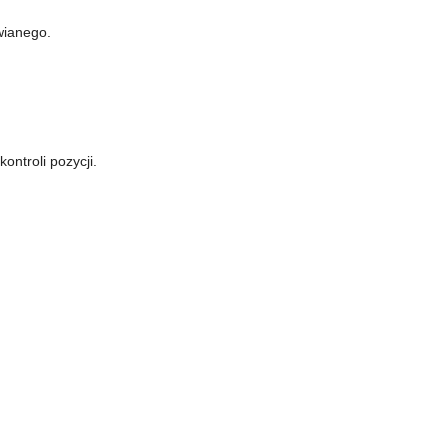
wianego.
ontroli pozycji.