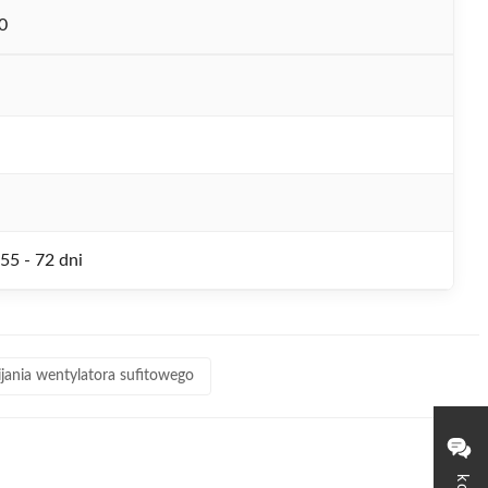
0
i
 55 - 72 dni
jania wentylatora sufitowego