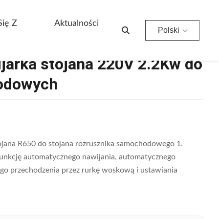
wych
Się Z
Aktualności
Polski
jarka stojana 220V 2.2Kw do
odowych
ojana R650 do stojana rozrusznika samochodowego 1.
ć funkcję automatycznego nawijania, automatycznego
ego przechodzenia przez rurkę woskową i ustawiania