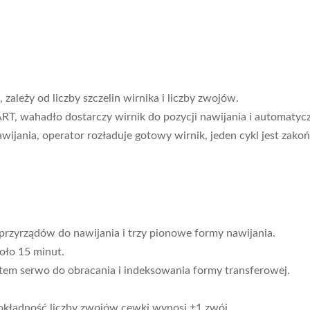
zależy od liczby szczelin wirnika i liczby zwojów.
ART, wahadło dostarczy wirnik do pozycji nawijania i automatycz
ijania, operator rozładuje gotowy wirnik, jeden cykl jest zako
przyrządów do nawijania i trzy pionowe formy nawijania.
oło 15 minut.
tem serwo do obracania i indeksowania formy transferowej.
Dokładność liczby zwojów cewki wynosi ±1 zwój.