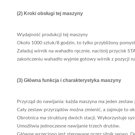
(2) Kroki obsługi tej maszyny
Wydajność produkcji tej maszyny
Około 1000 sztuk/8 godzin, to tylko przybliżony pomysł, 
Załaduj wirnik na wahadło ręcznie, naciśnij przycisk ST
zakończeniu wahadło wyjmie gotowy wirnik z pozycji naw
(3) Główna funkcja i charakterystyka maszyny
Przyrząd do nawijania: każda maszyna ma jeden zestaw 
Cały zestaw przyrządów można zmienić, a zajmuje to ok
Obrotnica ma strukturę dwóch stacji. Wykorzystuje sys
Umożliwia jednoczesne nawijanie trzech drutów.
Główne wrzeciono jest sterowane przez silnik serwo. 