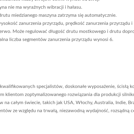
a nie ma wyraźnych wibracji i hałasu.
 drutu miedzianego maszyna zatrzyma się automatycznie.
ysokość zanurzenia przyrządu, prędkość zanurzenia przyrządu i 
m serwo. Może regulować długość drutu mostkowego i drutu dop
lna liczba segmentów zanurzenia przyrządu wynosi 6.
alifikowanych specjalistów, doskonałe wyposażenie, ścisłą kont
 klientom zoptymalizowanego rozwiązania dla produkcji silnikó
a całym świecie, takich jak USA, Włochy, Australia, Indie, Brazy
ientów ze względu na trwałą, niezawodną wydajność, rozsądną c