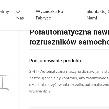
matyczna Nawijarka Stojana 220V 2.2Kw Do Rozruszników Samochodo
Filmy
O
Wycieczka Po
Skontaktuj 
Nas
Fabryce
Nami
Półautomatyczna nawi
rozruszników samoch
Podsumowanie produktu
SMT - Automatyczna maszyna do nawijania st
Zastosuj specjalny kontroler, aby zrealizowa
układania, krzyżowania szczelin, automatyczn
wyjścia itp.2. ...