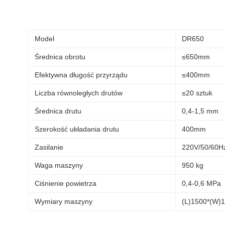
Model
DR650
Średnica obrotu
≤650mm
Efektywna długość przyrządu
≤400mm
Liczba równoległych drutów
≤20 sztuk
Średnica drutu
0,4-1,5 mm
Szerokość układania drutu
400mm
Zasilanie
220V/50/60H
Waga maszyny
950 kg
Ciśnienie powietrza
0,4-0,6 MPa
Wymiary maszyny
(L)1500*(W)