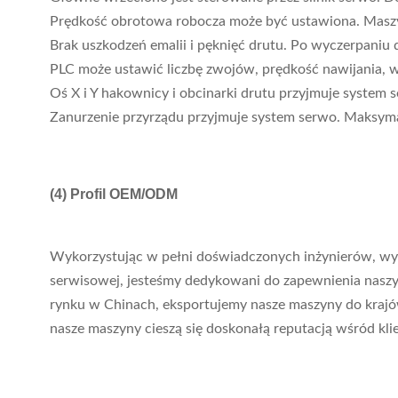
Prędkość obrotowa robocza może być ustawiona. Maszyn
Brak uszkodzeń emalii i pęknięć drutu. Po wyczerpaniu
PLC może ustawić liczbę zwojów, prędkość nawijania, w
Oś X i Y hakownicy i obcinarki drutu przyjmuje syste
Zanurzenie przyrządu przyjmuje system serwo. Maksyma
(4)
Profil OEM/ODM
Wykorzystując w pełni doświadczonych inżynierów, wykw
serwisowej, jesteśmy dedykowani do zapewnienia naszym
rynku w Chinach, eksportujemy nasze maszyny do krajów n
nasze maszyny cieszą się doskonałą reputacją wśród kl