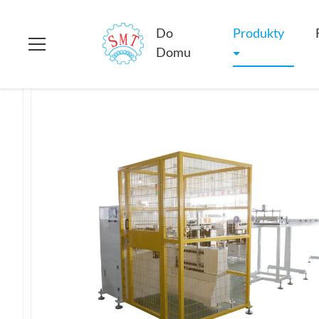
Do domu
>
produkty
>
Maszyna do zwijania stojana
>
Półauto
Do
Produkty
Domu