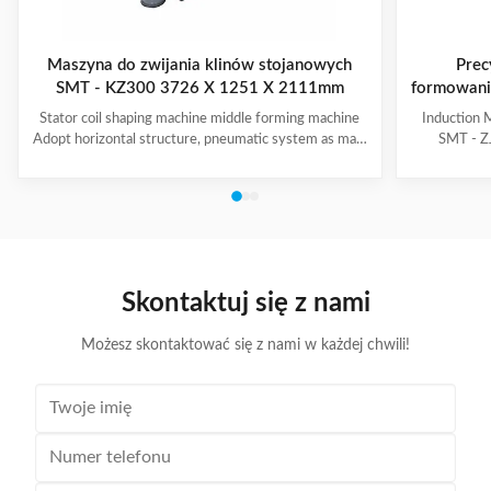
Maszyna do zwijania klinów stojanowych
Prec
SMT - KZ300 3726 X 1251 X 2111mm
formowanie
Stator coil shaping machine middle forming machine
Induction 
Adopt horizontal structure, pneumatic system as main
SMT - ZJ
power; stator with same slot width and internal
production.
diameter can share one tooling, stroke of both ends of
maintenanc
expanding blades is synchronous, no need two times
free & long-
expending, and expending blade stroke can be
and PLC. Goo
adjusted as per requirement; footswitch controls
various stat
on/off, easy operation, and no damage to wedge,
your produ
insulation paper and coil, wedge is still at right position
Stator Wind
Skontaktuj się z nami
after expending. (1)
Możesz skontaktować się z nami w każdej chwili!