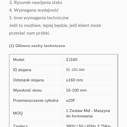
3. Rysunek nawijania stato
4. Wymagana wydajność
5. Inne wymagania techniczne
Jeśli to możliwe, lepiej będzie, jeśli klient może
przesłać nam próbki.
(1) Główne cechy techniczne
Model
ZJ160
ID stojana
31 -101 mm
Odstojnik stojana
≤160 mm
Wysokość stosu
16-100 mm
Przemieszczenie cylindra
≤20F
1 Zestaw Mid - Maszyna
MOQ
do formowania
Zasilacz
380V / 50 / 60Hz 3,75Kw