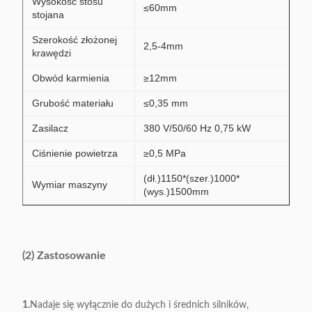
Wysokość stosu
≤60mm
stojana
Szerokość złożonej
2,5-4mm
krawędzi
Obwód karmienia
≥12mm
Grubość materiału
≤0,35 mm
Zasilacz
380 V/50/60 Hz 0,75 kW
Ciśnienie powietrza
≥0,5 MPa
(dł.)1150*(szer.)1000*
Wymiar maszyny
(wys.)1500mm
(2) Zastosowanie
1.
Nadaje się wyłącznie do dużych i średnich silników,