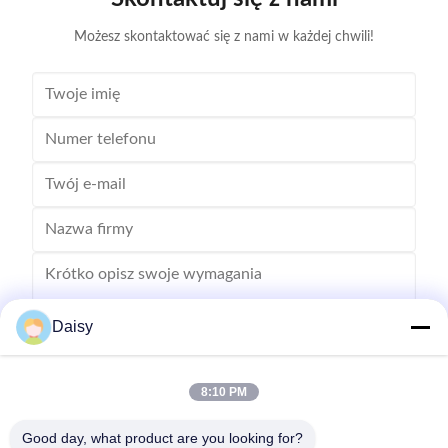
Stator I.D
Możesz skontaktować się z nami w każdej chwili!
Daisy
8:10 PM
Wysłać
Good day, what product are you looking for?