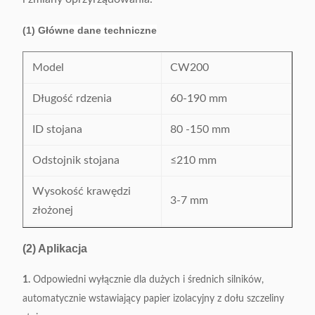
(1) Główne dane techniczne
Model
CW200
Długość rdzenia
60-190 mm
ID stojana
80 -150 mm
Odstojnik stojana
≤210 mm
Wysokość krawędzi
3-7 mm
złożonej
Grubość papieru
(2) Aplikacja
≤ 0,35 mm
izolacyjnego
1.
Odpowiedni wyłącznie dla dużych i średnich silników,
Wydajność
0,7-1 s / s
automatycznie wstawiający papier izolacyjny z dołu szczeliny