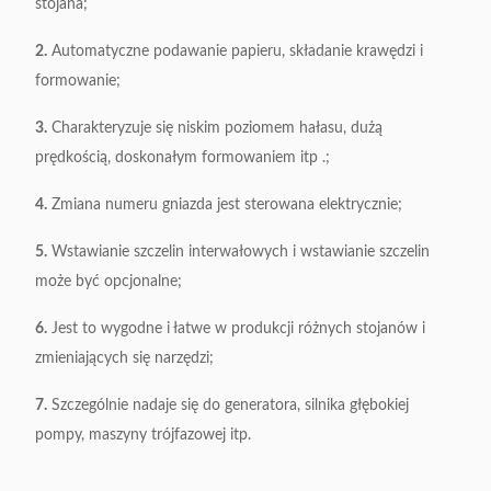
stojana;
380V / 50 / 60Hz
Zasilacz
0,75Kw
2.
Automatyczne podawanie papieru, składanie krawędzi i
formowanie;
Waga
550 kg
3.
Charakteryzuje się niskim poziomem hałasu, dużą
(L) 1100 * (W) 900 *
Wymiar maszyny
prędkością, doskonałym formowaniem itp .;
(H) 1500 mm
4.
Zmiana numeru gniazda jest sterowana elektrycznie;
5.
Wstawianie szczelin interwałowych i wstawianie szczelin
może być opcjonalne;
6.
Jest to wygodne i łatwe w produkcji różnych stojanów i
zmieniających się narzędzi;
7.
Szczególnie nadaje się do generatora, silnika głębokiej
pompy, maszyny trójfazowej itp.