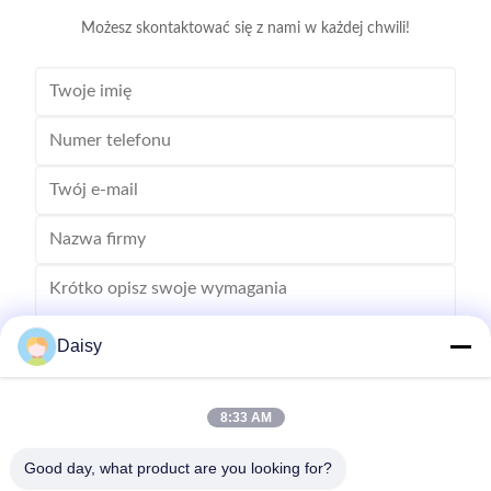
Możesz skontaktować się z nami w każdej chwili!
Daisy
8:33 AM
Wysłać
Good day, what product are you looking for?