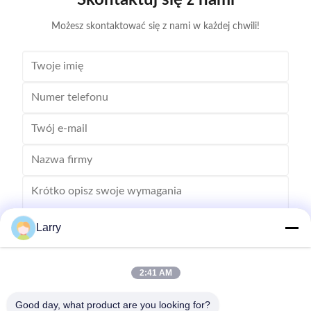
Skontaktuj się z nami
Winding speed ≤2500RPM Max stator OD 160mm
Możesz skontaktować się z nami w każdej chwili!
Larry
2:41 AM
Wysłać
Good day, what product are you looking for?