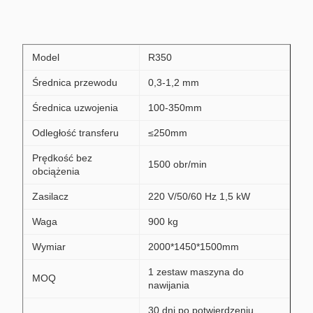
Model
R350
Średnica przewodu
0,3-1,2 mm
Średnica uzwojenia
100-350mm
Odległość transferu
≤250mm
Prędkość bez
1500 obr/min
obciążenia
Zasilacz
220 V/50/60 Hz 1,5 kW
Waga
900 kg
Wymiar
2000*1450*1500mm
1 zestaw maszyna do
MOQ
nawijania
30 dni po potwierdzeniu