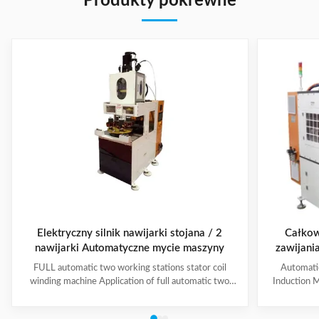
Produkty pokrewne
Elektryczny silnik nawijarki stojana / 2
Całkow
nawijarki Automatyczne mycie maszyny
zawijani
maksyma
FULL automatic two working stations stator coil
Automati
ce
winding machine Application of full automatic two
Induction M
working stations stator coil winding machine This
for winding 
automatic stator winding machine is suitable for 2
cycle to sign