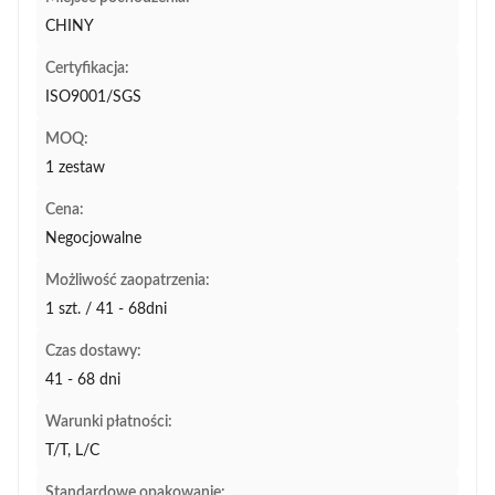
CHINY
Certyfikacja:
ISO9001/SGS
MOQ:
1 zestaw
Cena:
Negocjowalne
Możliwość zaopatrzenia:
1 szt. / 41 - 68dni
Czas dostawy:
41 - 68 dni
Warunki płatności:
T/T, L/C
Standardowe opakowanie: