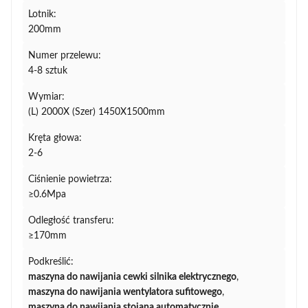
Lotnik:
200mm
Numer przelewu:
4-8 sztuk
Wymiar:
(L) 2000X (Szer) 1450X1500mm
Kręta głowa:
2-6
Ciśnienie powietrza:
≥0.6Mpa
Odległość transferu:
≥170mm
Podkreślić:
maszyna do nawijania cewki silnika elektrycznego
,
maszyna do nawijania wentylatora sufitowego
,
maszyna do nawijania stojana automatycznie