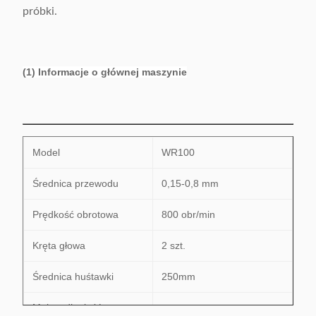
próbki.
(1) Informacje o głównej maszynie
Model
WR100
Średnica przewodu
0,15-0,8 mm
Prędkość obrotowa
800 obr/min
Kręta głowa
2 szt.
Średnica huśtawki
250mm
Maks.odległość