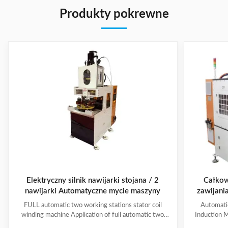
Produkty pokrewne
Elektryczny silnik nawijarki stojana / 2
Całkow
nawijarki Automatyczne mycie maszyny
zawijani
maksyma
FULL automatic two working stations stator coil
Automati
ce
winding machine Application of full automatic two
Induction M
working stations stator coil winding machine This
for winding 