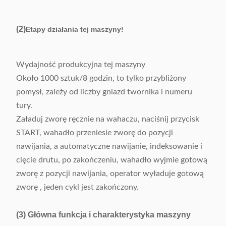
160mm
uzwojenia
(2)
Etapy działania tej maszyny!
Ciśnienie powietrza
0,4-0,7 MPa
Zasilacz
220 V/50/60 Hz 1,5 kW
Wydajność produkcyjna tej maszyny
MOQ
1 sztuk
Około 1000 sztuk/8 godzin, to tylko przybliżony
pomysł, zależy od liczby gniazd twornika i numeru
(Dł)1050*(Sz)1800*
Wymiar
tury.
(Wys)1500mm
Załaduj zworę ręcznie na wahaczu, naciśnij przycisk
START, wahadło przeniesie zworę do pozycji
nawijania, a automatyczne nawijanie, indeksowanie i
cięcie drutu, po zakończeniu, wahadło wyjmie gotową
zworę z pozycji nawijania, operator wyładuje gotową
zworę , jeden cykl jest zakończony.
(3) Główna funkcja i charakterystyka maszyny