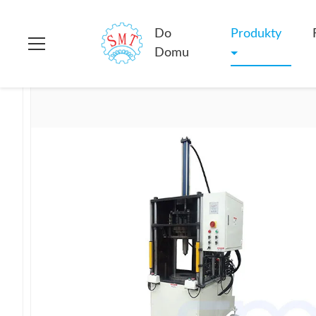
Do domu
>
produkty
>
Maszyna do formowania kręgów
>
Pro
Do
Produkty
Domu