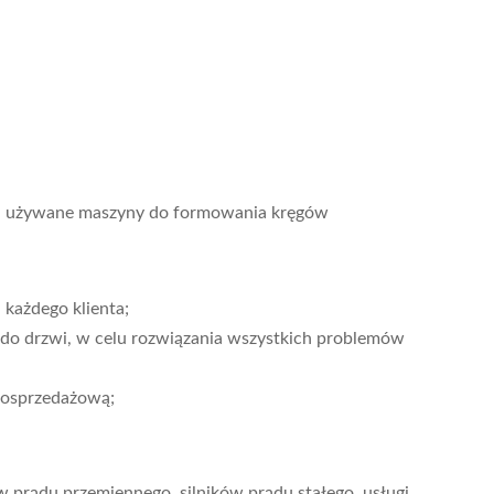
y, używane maszyny do formowania kręgów
każdego klienta;
 do drzwi, w celu rozwiązania wszystkich problemów
posprzedażową;
w prądu przemiennego, silników prądu stałego, usługi