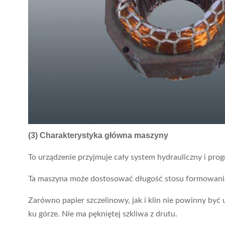
(3) Charakterystyka główna maszyny
To urządzenie przyjmuje cały system hydrauliczny i pro
Ta maszyna może dostosować długość stosu formowania
Zarówno papier szczelinowy, jak i klin nie powinny by
ku górze. Nie ma pękniętej szkliwa z drutu.