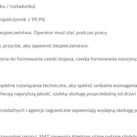
ku / rozładunku)
współczynnik ≥ 99,9%
bezpieczeństwa. Operator musi stać podczas pracy.
c przycisk, aby zapewnić bezpieczeństwo.
zyna do formowania cewki stojana, cewka formowania maszyn
letne rozwiązania techniczne, aby spełnić unikalne wymagania 
ferują najwyższą jakość, szybką obsługę posprzedażną od drzwi
przedażnych i agencje zagraniczne zapewniają wydajną obsługę 
ezawodnej jakości, SMT zapewnia klientom różne rodzaje silnikó