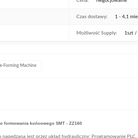
Cena:
Negocjowalne
Czas dostawy:
1 - 4,1 mie
Możliwość Supply:
1szt /
e-Forming Machine
 do formowania końcowego SMT - ZZ160
napędzana jest przez układ hydrauliczny; Programowanie PLC,