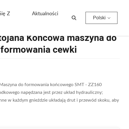
 Formowania Cewki
Się Z
Aktualności
Polski
tojana Końcowa maszyna do
o formowania cewki
ka Maszyna do formowania końcowego SMT - ZZ160
dkowego napędzana jest przez układ hydrauliczny;
ne w każdym gnieździe układają drut i przewód skoku, aby