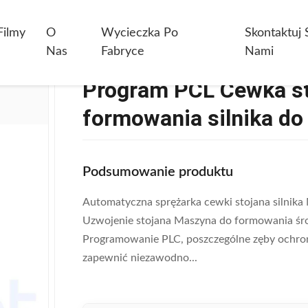
gram PCL Cewka Stojana Końcowa Maszyna Do Formowania Silnika Do
Filmy
O
Wycieczka Po
Skontaktuj 
Nas
Fabryce
Nami
Program PCL Cewka s
formowania silnika d
Podsumowanie produktu
Automatyczna sprężarka cewki stojana silni
Uzwojenie stojana Maszyna do formowania śro
Programowanie PLC, poszczególne zęby ochron
zapewnić niezawodno...