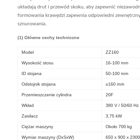
układają drut i przewód skoku, aby zapewnić niezawodn
formowania krawędzi zapewnia odpowiedni zewnętrzny
sznurowania.
(1) Główne cechy techniczne
Model
ZZ160
Wysokość stosu
16-100 mm
ID stojana
50-100 mm
Odstojnik stojana
≤160 mm
Przemieszczenie cylindra
20F
Wkład
380 V / 50/60 Hz
Zasilacz
3,75 kW
Ciężar maszyny
Około 700 kg
Wymiar maszyny (DxSxW)
650 x 900 x 230