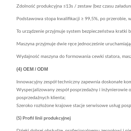
Zdolność produkcyjna ≤13s / zestaw (bez czasu załadun
Podstawowa stopa kwalifikacji ≥ 99,5%, po przerobie, 
To urządzenie przyjmuje system bezpieczeństwa kratki 
Maszyna przyjmuje dwie ręce jednocześnie uruchamiają
Wydajność maszyna do formowania cewki statora, mas
(4)
OEM / ODM
Innowacyjny zespół techniczny zapewnia doskonałe komp
Wyspecjalizowany zespół posprzedażny i inżynierowie o
posprzedażnych klienta;
Szeroko rozłożone krajowe stacje serwisowe usług pos
(5) Profil linii produkcyjnej
Dzięki dobrej obsłudze, profesjonalnemu zespołowi i ni