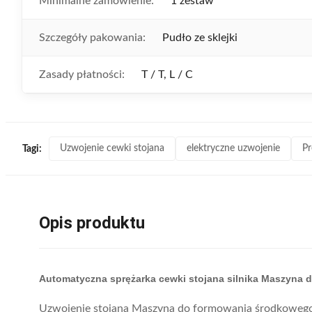
Minimalne zamówienie:
1 zestaw
Szczegóły pakowania:
Pudło ze sklejki
Zasady płatności:
T / T, L / C
Uzwojenie cewki stojana
elektryczne uzwojenie
Pr
Tagi:
Opis produktu
Automatyczna sprężarka cewki stojana silnika Maszyna
Uzwojenie stojana Maszyna do formowania środkowego 