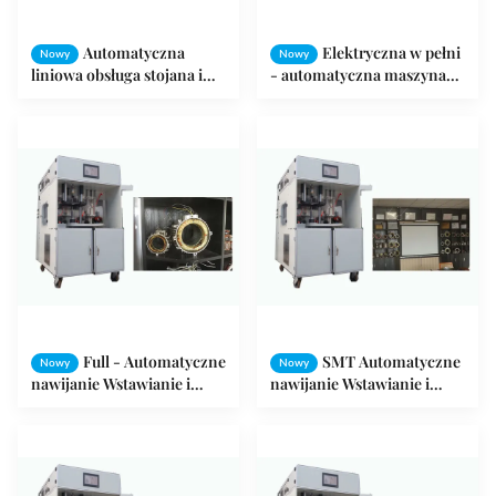
Automatyczna
Elektryczna w pełni
Nowy
Nowy
liniowa obsługa stojana i
- automatyczna maszyna
jednoczesna maszyna do
do wciągania i dryfowania
formowania
cewki do trójfazowego
silnika
Full - Automatyczne
SMT Automatyczne
Nowy
Nowy
nawijanie Wstawianie i
nawijanie Wstawianie i
dryfowanie maszyny do
dryfowanie maszyny do
stojana silnika
stojana silnika