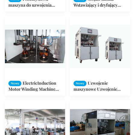
maszyna do uzwojenia
Wstawiający i dryfujący
uzwojenia stojana silnika
maszynę Maks. Długość
IEC3 i uzwojenia cewki
rdzenia 120 mm
ElectricInduction
Uzwojenie
Nowy
Nowy
Motor Winding Machine
maszynowe Uzwojenie
wstawiający system
Wstawianie i dryfowanie
formowania dryfu
maszyny dla silnika 3-
fazowego