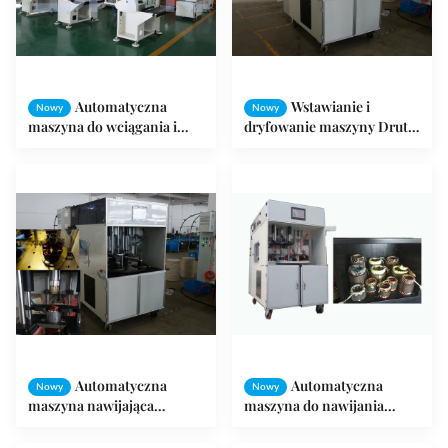
Automatyczna
Wstawianie i
Nowy
Nowy
maszyna do wciągania i
dryfowanie maszyny Drut
dryfowania, cewki stojana
miedziany i drut
Kształtowanie i
aluminiowy
formowanie maszyny
Automatyczna
Automatyczna
Nowy
Nowy
maszyna nawijająca
maszyna do nawijania
wyposażona w maszynę do
stojana ISO / SGS Audit
pomp / sprężarek powietrza
Max 160mm Stator OD