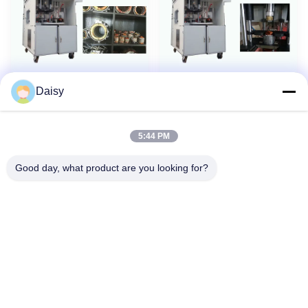
Daisy
Silnik wentylatora /
Uzwojenie silnika
Nowy
Nowy
pompy stojana
indukcyjnego Wstawianie
Automatyczna maszyna do
cewki Drift Form SMT - I
5:44 PM
zwijania stojana
Czterostopniowa płyta
Good day, what product are you looking for?
obrotowa
Nie, nie, nie.123, Qiangyuan West Road, strefa rozwoju Nanxun,
miasto Huzhou, prowincja Zhejiang, Chiny
teren: 86-512-66316783-802
E-mail: sales5@smt-winding.com