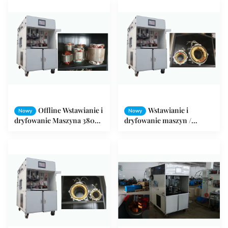
Offline Wstawianie i
Wstawianie i
Nowy
Nowy
dryfowanie Maszyna 380V
dryfowanie maszyn /
50HZ / 60HZ 3KW
Automatyczne zwijanie
maszyny do osadzania