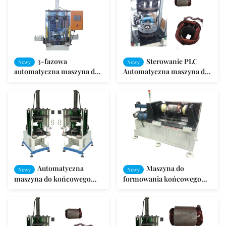
3-fazowa
Sterowanie PLC
Nowy
Nowy
automatyczna maszyna do
Automatyczna maszyna do
formowania cewek stojana
formowania cewek do
silnika
końcowego formowania
uzwojenia stojana
Automatyczna
Maszyna do
Nowy
Nowy
maszyna do końcowego
formowania końcowego
formowania cewki stojana
uzwojenia cewki stojana
silnika sprężarki