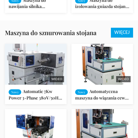
Maszyna do
Maszyna do
Nowy
Nowy
nawijania silnika
izolowania gniazda stojana
indukcyjnego do pralki /
silnika, maszyna do
wentylatora / pompy
wkładania papieru do
szczeliny
Maszyna do sznurowania stojana
WIĘCEJ
WIDEO
WIDEO
Automatic 7Kw
Automatyczna
Nowy
Nowy
Power 3-Phase 380V/50Hz
maszyna do wiązania cewki
Stator Lacing Machine with
dla silnika AC, 380V 3,5Kw,
1050kg Weight for 100-
≤Φ160mm
200mm ID Stators