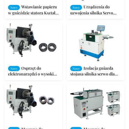
Wstawianie papieru
Urządzenia do
Nowy
Nowy
w gnieździe statora Kształt
uzwojenia silnika Servo
pojedynczego gniazda dla
Motor Stator Izolacja
wentylatora / pompy
szczeliny dla różnych
gniazd
Osprzęt do
Izolacja gniazda
Nowy
Nowy
elektronarzędzi o wysokiej
stojana silnika serwo dla
prędkości szczelinowania
różnych gniazd
komór izolacyjnych SMT -
CW300