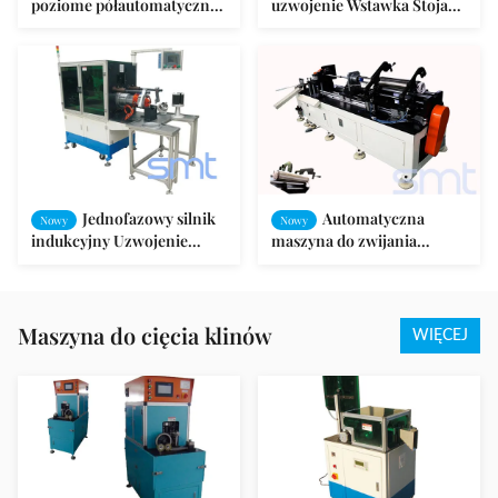
poziome półautomatyczne
uzwojenie Wstawka Stojan
nawijanie Wstawianie
silnika Automatyczna linia
maszyny 380V 50HZ / 60HZ
montażowa produkcji
Jednofazowy silnik
Automatyczna
Nowy
Nowy
indukcyjny Uzwojenie
maszyna do zwijania
cewki statora Wstawka
uzwojeń cewki silnika
SMT-KW300
pompy L2100 * W2000 *
1600mm
Maszyna do cięcia klinów
WIĘCEJ