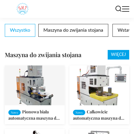
Wszystko
Maszyna do zwijania stojana
Wstawia
Maszyna do zwijania stojana
WIĘCEJ
Pionowa biała
Całkowicie
Nowy
Nowy
automatyczna maszyna do
automatyczna maszyna do
nawijania do produkcji
zawijania statora na dwa
silników pomp / stojanów
bieguny stator o