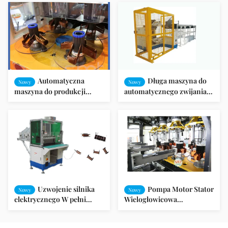
uzwojenia Maszyna 5,5 kW /
konwersją
uzwojenie
Automatyczna
Długa maszyna do
Nowy
Nowy
maszyna do produkcji
automatycznego zwijania
drutów z drutem
uzwojenia cewki statora
stojanowym z silnikiem
SMT - DR1200
Mitsubishi Servo
Uzwojenie silnika
Pompa Motor Stator
Nowy
Nowy
elektrycznego W pełni
Wielogłowicowa
automatyczna zewnętrzna
automatyczna maszyna do
armatura w gnieździe
nawijania silników