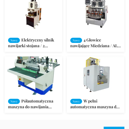
silników indukcyjnych
maksymalnej wysokości
stosu ≤150 mm i
certyfikowana
ISO9001:2008
Elektryczny silnik
4 Głowice
Nowy
Nowy
nawijarki stojana / 2
nawijające Miedziana / AL-
nawijarki Automatyczne
nawijarka Maszyna
mycie maszyny
nawijająca do nawijania
statorów
Półautomatyczna
W pełni
Nowy
Nowy
maszyna do nawijania
automatyczna maszyna do
drutu stojana cewki /
nawijania stojana dla
nawijarka do wentylatora
stojana 2-biegunowego o
sufitowego
maksymalnej wysokości
stosu ≤320mm i