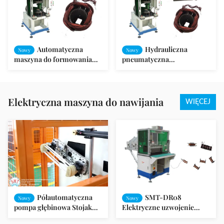
Automatyczna
Hydrauliczna
Nowy
Nowy
maszyna do formowania
pneumatyczna
pośredniego cewki stojana /
automatyczna maszyna do
maszyna do formowania
formowania końcowej
cewek
cewki do silnika
Elektryczna maszyna do nawijania
WIĘCEJ
Półautomatyczna
SMT-DR08
Nowy
Nowy
pompa głębinowa Stojak
Elektryczne uzwojenie
elektryczny Silnik
maszyny Uzwojenie cewki z