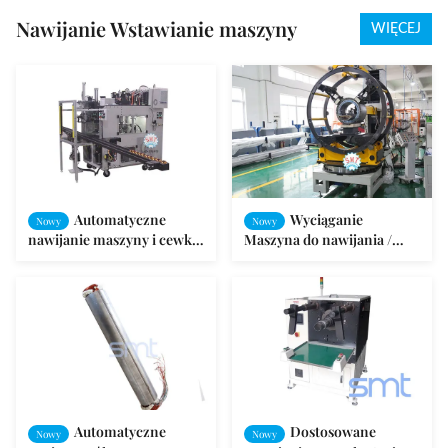
elektrycznych
Nawijanie Wstawianie maszyny
WIĘCEJ
Automatyczne
Wyciąganie
Nowy
Nowy
nawijanie maszyny i cewki
Maszyna do nawijania /
Wstawianie maszyny do
wwijania cewki i wkładania
stateczników silnikowych
maszyny SMT-QL80 /
SMT-QL140
Automatyczne
Dostosowane
Nowy
Nowy