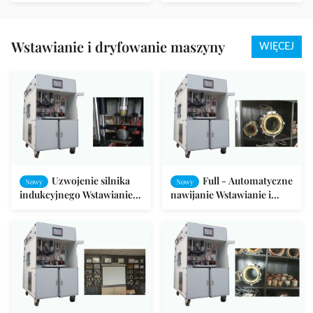
elektrycznego silnika /
elektryczny sprzęt
Testy zintegrowane / Silnik
silnikowy SMT-AN96951V
wentylatora
Wstawianie i dryfowanie maszyny
WIĘCEJ
Uzwojenie silnika
Full - Automatyczne
Nowy
Nowy
indukcyjnego Wstawianie
nawijanie Wstawianie i
cewki Drift Form SMT - I
dryfowanie maszyny do
stojana silnika