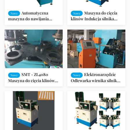
Automatyczna
Maszyna do cięcia
Nowy
Nowy
maszyna do nawijania
klinów Indukcja silnika
cewki stojana z
Stator Podwójne głowice
automatycznym
Wedge
urządzeniem prowadzącym
SMT - ZL4080
Elektronarzędzie
Nowy
Nowy
Maszyna do cięcia klinów
Odlewarka wirnika silnika z
Maszyna do odlewania
4 płytkami rotacyjnymi
wirników do silnika pralki
stanowiska roboczego