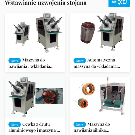
Wstawianie uzwojenia stojana
WIĘCEJ
certyfikatem ISO9001:2008
Maszyna do
Automatyczna
Nowy
Nowy
nawijania / wkładania
maszyna do wkładania
cewki stojana silnika (serwo
uzwojenia cewki stojana
/ pozioma)
silnika wentylatora
Cewka z drutu
Maszyna do
Nowy
Nowy
aluminiowego i maszyna do
nawijania silnika