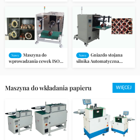
wkładania klina do stojana
elektrycznego do dużych
silnika indukcyjnego
silników elektrycznych / AC
/ DC
Maszyna do
Gniazdo stojana
Nowy
Nowy
wprowadzania cewek ISO
silnika Automatyczna
Jednofazowy silnik
maszyna do wkładania
indukcyjny
cewki do wentylatora /
pralki
Maszyna do wkładania papieru
WIĘCEJ