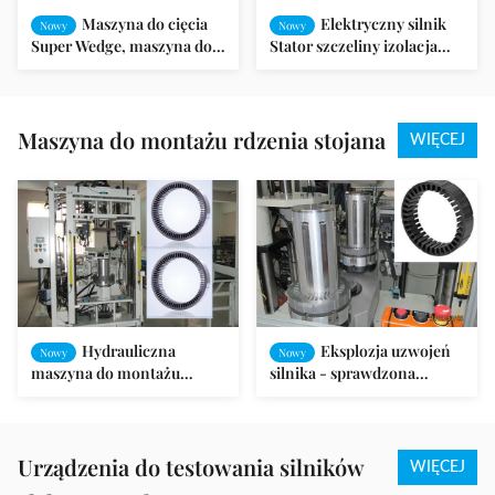
Maszyna do cięcia
Elektryczny silnik
Nowy
Nowy
Super Wedge, maszyna do
Stator szczeliny izolacja
formowania i cięcia papieru
papieru formowania i cięcia
izolacyjnego
silników maszyn
Maszyna do montażu rdzenia stojana
WIĘCEJ
Hydrauliczna
Eksplozja uzwojeń
Nowy
Nowy
maszyna do montażu
silnika - sprawdzona
rdzenia stojana dla stałego
maszyna do montażu
silnika magnetycznego
stojana i wirnika
Urządzenia do testowania silników
WIĘCEJ