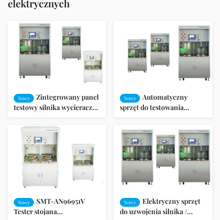
elektrycznych
Zintegrowany panel
Automatyczny
Nowy
Nowy
testowy silnika wycieraczek
sprzęt do testowania
silnikowych SMT-
silników elektrycznych
AN96951V
silników indukcyjnych /
pompy
SMT-AN96951V
Elektryczny sprzęt
Nowy
Nowy
Tester stojana
do uzwojenia silnika /