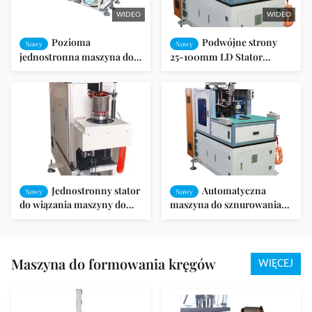
WIDEO
WIDEO
Pozioma
Podwójne strony
Nowy
Nowy
jednostronna maszyna do
25-100mm LD Stator
sznurowania stojana silnika
Lacing Machine LSO / SGS
SMT - DW350 High
Audit
Performance
Jednostronny stator
Automatyczna
Nowy
Nowy
do wiązania maszyny do
maszyna do sznurowania
40-120 mm ID
cewek dwustronna do
silnika przemysłowego AC
Maszyna do formowania kręgów
WIĘCEJ