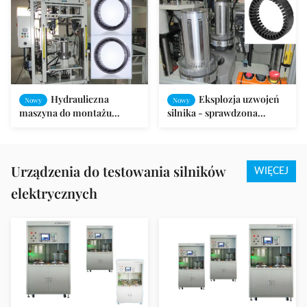
Hydrauliczna
Eksplozja uzwojeń
Nowy
Nowy
maszyna do montażu
silnika - sprawdzona
rdzenia stojana dla stałego
maszyna do montażu
silnika magnetycznego
stojana i wirnika
Urządzenia do testowania silników
WIĘCEJ
elektrycznych