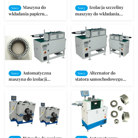
Maszyna do
Izolacja szczeliny
Nowy
Nowy
wkładania papieru
maszyny do wkładania
sterowana automatycznie
papieru Izolacja dolna /
przez program PLC
Nadaje się wyłącznie do
dużych i średnich silników
Automatyczna
Alternator do
Nowy
Nowy
maszyna do izolacji
statora samochodowego
szczelin dla dużych i
Stojak izolacyjny do
średnich silników
wkładek papierowych SMT-
C100