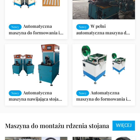
Automatyczna
W pełni
Nowy
Nowy
maszyna do formowania i
automatyczna maszyna do
cięcia papieru
odlewania wirników do
szczelinowego do stojana
silnika do mycia i silnika
silnika
pompy SMT-ZL4080
Automatyczna
Automatyczna
Nowy
Nowy
maszyna nawijająca stojana
maszyna do formowania i
wentylatora do armatury
cięcia papieru do
zewnętrznej SMT-LG300
automatycznego statora
SMT - CD150
Maszyna do montażu rdzenia stojana
WIĘCEJ