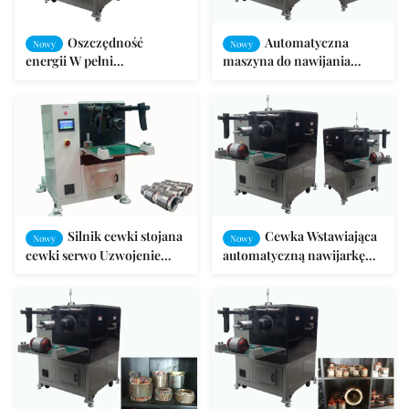
Oszczędność
Automatyczna
Nowy
Nowy
energii W pełni
maszyna do nawijania
zautomatyzowana maszyna
drutu typu SMT-QX10
do nawijania silników
SMT-QX10
Silnik cewki stojana
Cewka Wstawiająca
Nowy
Nowy
cewki serwo Uzwojenie
automatyczną nawijarkę
Wstawianie maszyny z
stojana AC DC Elektryczny
klinem
typ ciągnienia