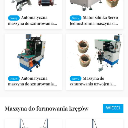
Automatyczna
Stator silnika Servo
Nowy
Nowy
maszyna do sznurowania
Jednostronna maszyna do
Maszyna do nawijania
sznurowania cewki
uzwojenia silnika cewki
Maszyna do produkcji
stojana
silników
Automatyczna
Maszyna do
Nowy
Nowy
maszyna do sznurowania
sznurowania uzwojenia
cewki stojana typu servo
cewki silnika elektrycznego
indukcyjnego
Maszyna do formowania kręgów
WIĘCEJ