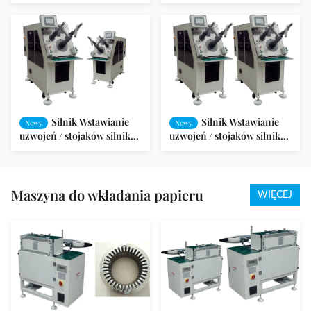
maszyna do nawijania
wciągająca cewki do
silnika Model QX08
stojana silnika AC SMT -
K90
Silnik Wstawianie
Silnik Wstawianie
Nowy
Nowy
uzwojeń / stojaków silnika
uzwojeń / stojaków silnika
stojana (serwo / poziome)
stojana (serwo / poziome)
SMT - K90
SMT - K90
Maszyna do wkładania papieru
WIĘCEJ