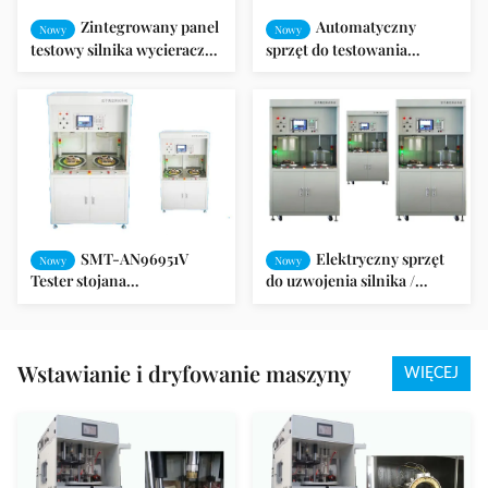
Zintegrowany panel
Automatyczny
Nowy
Nowy
testowy silnika wycieraczek
sprzęt do testowania
silnikowych SMT-
silników elektrycznych
AN96951V
silników indukcyjnych /
pompy
SMT-AN96951V
Elektryczny sprzęt
Nowy
Nowy
Tester stojana
do uzwojenia silnika /
elektrycznego silnika /
elektryczny sprzęt
Testy zintegrowane / Silnik
silnikowy SMT-AN96951V
wentylatora
Wstawianie i dryfowanie maszyny
WIĘCEJ