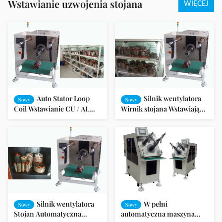
Wstawianie uzwojenia stojana
WIĘCEJ
Auto Stator Loop
Silnik wentylatora
Nowy
Nowy
Coil Wstawianie CU / AL
Wirnik stojana Wstawiający
Kompatybilny drut
60-150 mm Stator ID ISO /
SGS Audit
Silnik wentylatora
W pełni
Nowy
Nowy
Stojan Automatyczna
automatyczna maszyna