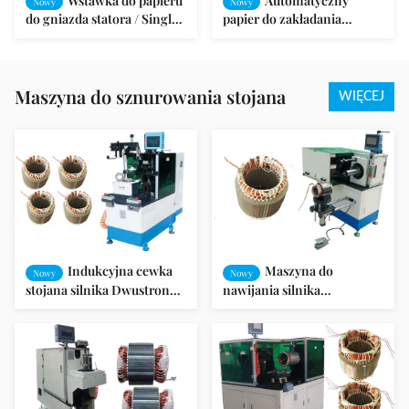
Wstawka do papieru
Automatyczny
Nowy
Nowy
do gniazda statora / Single
papier do zakładania
Slot Shape SMT - CW200
izolacji wrzutowej do
pompy / wentylatora SMT -
SC08
Maszyna do sznurowania stojana
WIĘCEJ
Indukcyjna cewka
Maszyna do
Nowy
Nowy
stojana silnika Dwustronna
nawijania silnika
maszyna do sznurowania /
indukcyjnego 100 - 260
sznurowania
mm Wysokość stosu