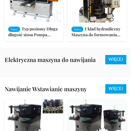
Typ poziomy Długa
Układ hydrauliczny
Nowy
Nowy
długość stosu Pompa
Maszyna do formowania
Cewka statora Wstępnie
cewki krokowej Silnik
formująca maszyna Duża
krokowy 380V 50 / 60Hz
moc
Elektryczna maszyna do nawijania
WIĘCEJ
Nawijanie Wstawianie maszyny
WIĘCEJ