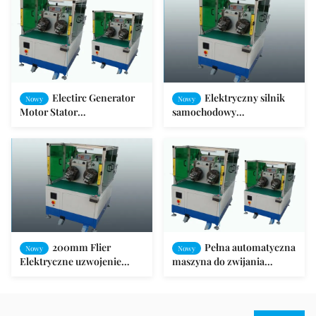
przemiennego
Electirc Generator
Elektryczny silnik
Nowy
Nowy
Motor Stator
samochodowy
Automatyczna maszyna do
Automatyczna nawijarka
nawijania cewek ISO9001 /
cewki SMT-WR100
SGS
200mm Flier
Pełna automatyczna
Nowy
Nowy
Elektryczne uzwojenie
maszyna do zwijania
silnika Pełne pole
stojana / maszyna do
automatyczne
produkcji stojana