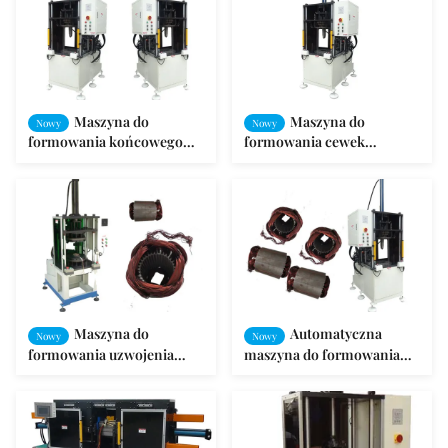
Maszyna do
Maszyna do
Nowy
Nowy
formowania końcowego
formowania cewek
cewki stojana silnika
Automatyczny metalowy
elektrycznego Drut
drut stojana silnika
aluminiowy
Maszyna do
Automatyczna
Nowy
Nowy
formowania uzwojenia
maszyna do formowania
uzwojenia stojana z
cewek z automatycznym
ochroną
typem stojana silnika