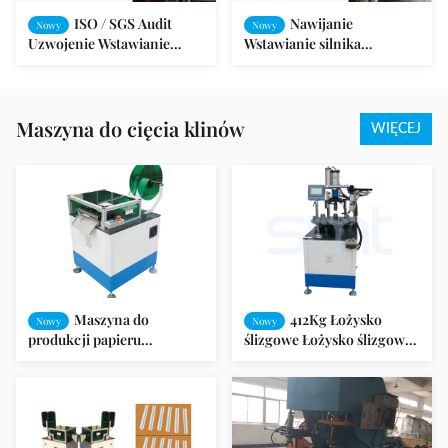
ISO / SGS Audit
Nawijanie
Nowy
Nowy
Uzwojenie Wstawianie
Wstawianie silnika
Maszyny do produkcji
elektrycznego / silnika z
silników pompy
magnesem trwałym
Maszyna do cięcia klinów
WIĘCEJ
Maszyna do
412Kg Łożysko
Nowy
Nowy
produkcji papieru
ślizgowe Łożysko ślizgowe
poliestrowego Maszyna do
do silnika chłodnicy pralki
formowania i cięcia silnika
DC